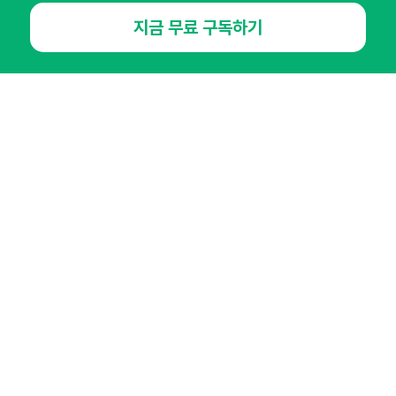
지금 무료 구독하기
NHN AD
오픈애즈란
공지사항
제휴문의
인사이터 신청
뉴스레터
광고안내
경기도 성남시 분당구 대왕판교로645번길 16
대표 : 심도섭
사업자등록번호 : 144-81-27690(
사업자정보확인
)
통신판매업신고번호 : 2014-경기성남-1023
호스팅서비스사업자 : 오픈애즈
서비스•광고 문의 :
1800-2198
이메일 :
openads@openads.co.kr
이용약관
개인정보처리방침
instagram
thread
kakaotalk