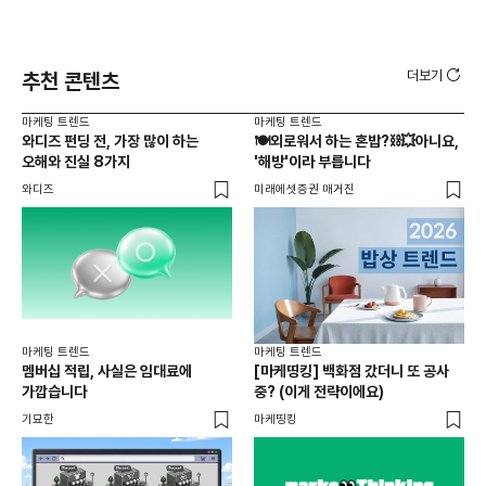
더보기
추천 콘텐츠
마케팅 트렌드
마케팅 트렌드
마케
와디즈 펀딩 전, 가장 많이 하는
🍽️외로워서 하는 혼밥?⛓️‍💥아니요,
요즘
오해와 진실 8가지
'해방'이라 부릅니다
보
와디즈
미래에셋증권 매거진
트롸
마케팅 트렌드
마케팅 트렌드
멤버십 적립, 사실은 임대료에
[마케띵킹] 백화점 갔더니 또 공사
가깝습니다
중? (이게 전략이에요)
기묘한
마케띵킹
마케