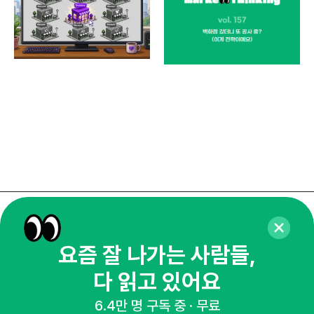
[5
Ch
마
위픽
매주 화요일 아침,
요즘 잘 나가는 사람들,
마케팅 감각을 깨워 드릴게요!
65,043명의 마케터를 성장시키는 뉴스레터
다 읽고 있어요
뉴스레터 구독하기
6.4만 명 구독 중 · 무료