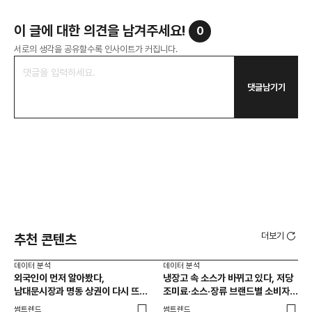
이 글에 대한 의견을 남겨주세요!
0
서로의 생각을 공유할수록 인사이트가 커집니다.
댓글남기기
더보기
추천 콘텐츠
데이터 분석
데이터 분석
데이
외국인이 먼저 알아봤다,
냉장고 속 소스가 바뀌고 있다, 저당
[브
남대문시장과 명동 상권이 다시 뜨는
조미료·소스·장류 브랜드별 소비자
앱 
이유는 뭘까
반응 분석
썸트렌드
썸트렌드
트렌