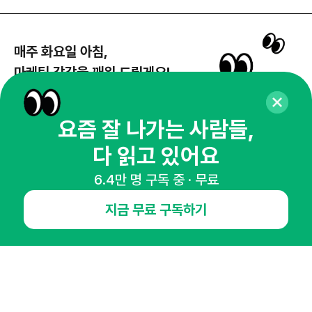
매주 화요일 아침,
마케팅 감각을 깨워 드릴게요!
65,043명의 마케터를 성장시키는 뉴스레터
뉴스레터 구독하기
요즘 잘 나가는 사람들,
다 읽고 있어요
6.4만 명 구독 중 · 무료
NHN AD
지금 무료 구독하기
오픈애즈란
공지사항
제휴문의
인사이터 신청
뉴스레터
광고안내
경기도 성남시 분당구 대왕판교로645번길 16
대표 : 심도섭
사업자등록번호 : 144-81-27690(
사업자정보확인
)
통신판매업신고번호 : 2014-경기성남-1023