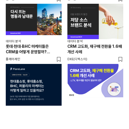
데이터 분석
데이터 분석
데이
롯데·현대·BHC 마케터들은
CRM 고도화, 재구매 전환율 1.6배
집요
CRM을 어떻게 운영할까?
개선 사례
20
24개사가 직접 답한 마케팅 자동화
Mi
플레어레인
DXE(디엑스이)
마켓
노하우