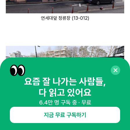
연세대앞 정류장 (13-012)
요즘 잘 나가는 사람들,
다 읽고 있어요
서대문우체국 정류장 (13-010)
6.4만 명 구독 중 · 무료
지금 무료 구독하기
② 이화여대 인근 버스정류장