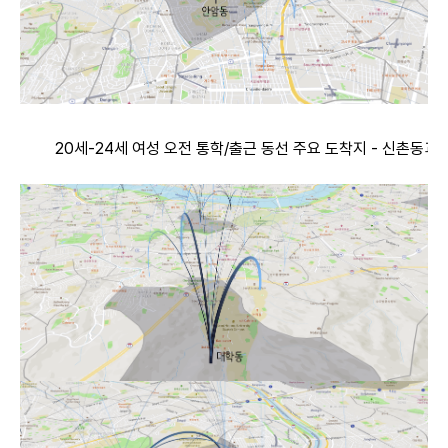
20세-24세 여성 오전 통학/출근 동선 주요 도착지 - 신촌동과