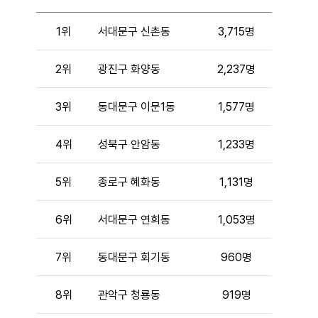
1위
서대문구 신촌동
3,715명
2위
광진구 화양동
2,237명
3위
동대문구 이문1동
1,577명
4위
성북구 안암동
1,233명
5위
종로구 혜화동
1,131명
6위
서대문구 연희동
1,053명
7위
동대문구 회기동
960명
8위
관악구 청룡동
919명