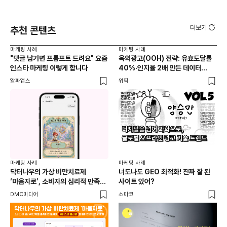
더보기
추천 콘텐츠
마케팅 사례
마케팅 사례
마케
"댓글 남기면 프롬프트 드려요" 요즘
옥외광고(OOH) 전략: 유효도달률
무
인스타 마케팅 이렇게 합니다
40%·인지율 2배 만든 데이터
‘댓
활용법 | 애드타입 양승만 이사
브
알파앱스
위픽
DM
마케
독립
마케팅 사례
마케팅 사례
출
닥터나우의 가상 비만치료제
너도나도 GEO 최적화! 진짜 잘 된
와디
‘마음자로’, 소비자의 심리적 만족을
사이트 있어?
충족하는 동시에 서비스의 접근성을
DMC미디어
소마코
높이는 콘텐츠로 호평