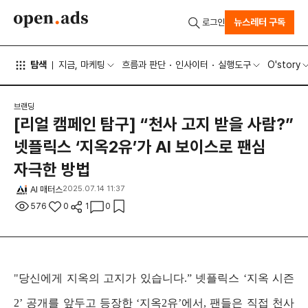
뉴스레터 구독
로그인
탐색
지금, 마케팅
흐름과 판단
인사이터
실행도구
O'story
브랜딩
[리얼 캠페인 탐구] “천사 고지 받을 사람?”
넷플릭스 ‘지옥2유’가 AI 보이스로 팬심
자극한 방법
AI 매터스
2025.07.14 11:37
576
0
1
0
"당신에게 지옥의 고지가 있습니다.” 넷플릭스 ‘지옥 시즌
2’ 공개를 앞두고 등장한 ‘지옥2유’에서, 팬들은 직접 천사