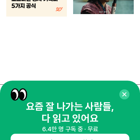
주민
기
로컬
매주 화요일 아침,
요즘 잘 나가는 사람들,
마케팅 감각을 깨워 드릴게요!
다 읽고 있어요
65,043명의 마케터를 성장시키는 뉴스레터
뉴스레터 구독하기
6.4만 명 구독 중 · 무료