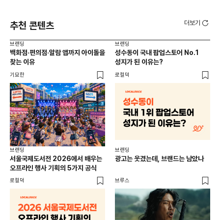
더보기
추천 콘텐츠
브랜딩
브랜딩
브랜
백화점·편의점·알람 앱까지 아이돌을
성수동이 국내 팝업스토어 No.1
10
찾는 이유
성지가 된 이유는?
마
기묘한
로컬덕
플랜
브랜딩
브랜딩
서울국제도서전 2026에서 배우는
광고는 웃겼는데, 브랜드는 남았나
오프라인 행사 기획의 5가지 공식
로컬덕
브루스
브랜
매년