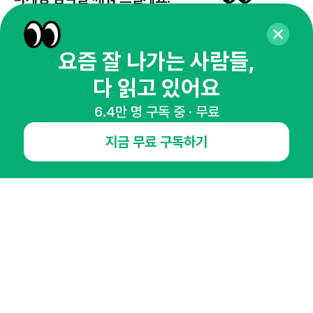
65,043명의 마케터를 성장시키는 뉴스레터
뉴스레터 구독하기
요즘 잘 나가는 사람들,
다 읽고 있어요
6.4만 명 구독 중 · 무료
NHN AD
지금 무료 구독하기
오픈애즈란
공지사항
제휴문의
인사이터 신청
뉴스레터
광고안내
경기도 성남시 분당구 대왕판교로645번길 16
대표 : 심도섭
사업자등록번호 : 144-81-27690(
사업자정보확인
)
통신판매업신고번호 : 2014-경기성남-1023
호스팅서비스사업자 : 오픈애즈
서비스•광고 문의 :
1800-2198
이메일 :
openads@openads.co.kr