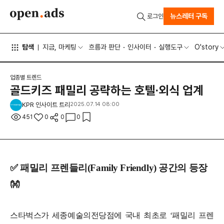
뉴스레터 구독
로그인
탐색
지금, 마케팅
흐름과 판단
인사이터
실행도구
O'story
업종별 트렌드
골드키즈 패밀리 공략하는 호텔·외식 업계
KPR 인사이트 트리
2025.07.14 08:00
451
0
0
0
✅
패밀리 프렌들리
(Family Friendly)
공간의 등장
👐
스타벅스가 세종예술의전당점에 국내 최초로 ‘패밀리 프렌