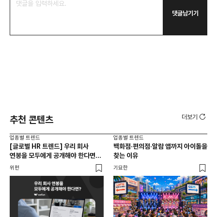
댓글남기기
더보기
추천 콘텐츠
업종별 트렌드
업종별 트렌드
업종
[글로벌 HR 트렌드] 우리 회사
백화점·편의점·알람 앱까지 아이돌을
드라
연봉을 모두에게 공개해야 한다면? |
찾는 이유
진
급여 투명성 법, 해외 사례, 연봉
위펀
기묘한
기묘
공개, 채용 공고