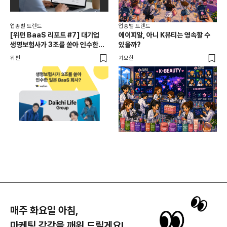
업종별 트렌드
업종별 트렌드
업종
[위펀 BaaS 리포트 #7] 대기업
에이피알, 아니 K뷰티는 영속할 수
민음
생명보험사가 3조를 쏟아 인수한
있을까?
달
일본 BaaS 회사의 정체는?
위펀
기묘한
기묘
매주 화요일 아침,
마케팅 감각을 깨워 드릴게요!