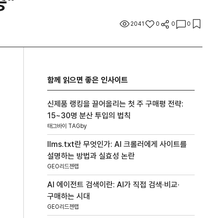
중"
2041
0
0
0
함께 읽으면 좋은 인사이트
신제품 랭킹을 끌어올리는 첫 주 구매평 전략:
15~30명 분산 투입의 법칙
태그바이 TAGby
llms.txt란 무엇인가: AI 크롤러에게 사이트를
설명하는 방법과 실효성 논란
GEO리드젠랩
AI 에이전트 검색이란: AI가 직접 검색·비교·
구매하는 시대
GEO리드젠랩