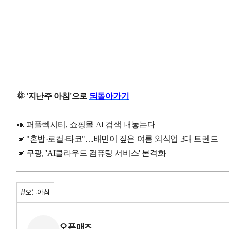
🌞 '지난주 아침'으로
되돌아가기
📣 퍼플렉시티, 쇼핑몰 AI 검색 내놓는다
📣 "혼밥·로컬·타코"…배민이 짚은 여름 외식업 3대 트렌드
📣
쿠팡, 'AI클라우드 컴퓨팅 서비스' 본격화
#오늘아침
오픈애즈