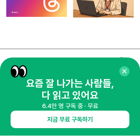
매주 화요일 아침,
마케팅 감각을 깨워 드릴게요!
요즘 잘 나가는 사람들,
65,043명의 마케터를 성장시키는 뉴스레터
뉴스레터 구독하기
다 읽고 있어요
6.4만 명 구독 중 · 무료
지금 무료 구독하기
NHN AD