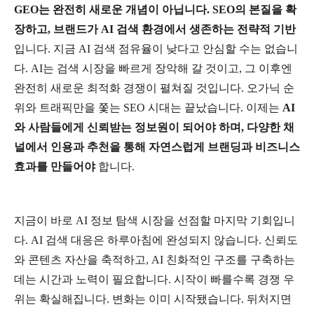
GEO
는
완전히
새로운
개념이
아닙니다
. SEO
의
본질을
확
장하고
,
브랜드가
AI
검색
환경에서
생존하는
전략적
기반
입니다
.
지금
AI
검색
점유율이
낮다고
안심할
수는
없습니
다
. AI
는
검색
시장을
빠르게
장악해
갈
것이고
,
그
이후엔
완전히
새로운
최적화
경쟁이
펼쳐질
것입니다
.
오가닉
순
위와
트래픽만을
쫓는
SEO
시대는
끝났습니다
.
이제는
AI
와
사람들에게
신뢰받는
정보원이
되어야
하며
,
다양한
채
널에서
인용과
추천을
통해
자연스럽게
브랜딩과
비즈니스
효과를
만들어야
합니다
.
지금이
바로
AI
정보
탐색
시장을
선점할
마지막
기회입니
다
. AI
검색
대응은
하루아침에
완성되지
않습니다
.
신뢰도
와
콘텐츠
자산을
축적하고
, AI
친화적인
구조를
구축하는
데는
시간과
노력이
필요합니다
.
시작이
빠를수록
경쟁
우
위는
확실해집니다
.
변화는
이미
시작됐습니다
.
뒤처지면