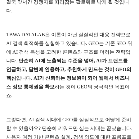
결국
앞서간
경쟁자를
따라잡는
팔로워로
남게
될
것입니
다
.
TBWA DATALAB
은
이론이
아닌
실질적인
대응
전략으로
AI
검색
최적화를
실험하고
있습니다
. GEO
는
기존
SEO
위
에
AI
검색
특성을
고려한
콘텐츠와
구조를
더하는
전략입
니다
.
단순히
AI
에
노출되는
수준을
넘어
, AI
가
브랜드를
언급하고
,
답변에
인용하고
,
추천하게
만드는
것이
GEO
의
핵심
입니다
.
AI
가
신뢰하는
정보원이
되어
웹에서
비즈니
스
정보
통제권을
확보
하는
것이
GEO
의
궁극적인
목표이
죠
.
그렇다면
, AI
검색
시대에
GEO
를
실질적으로
어떻게
준비
할
수
있을까요
?
단순히
키워드만
심는
시대는
끝났습니다
.
사용자
여정
기반
콘텐츠
설계
,
검색
의도에
대한
프롬프트