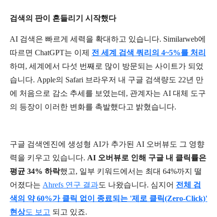
검색의
판이
흔들리기
시작했다
AI
검색은
빠르게
세력을
확대하고
있습니다
. Similarweb
에
따르면
ChatGPT
는
이제
전
세계
검색
쿼리의
4~5%
를
처리
하며
,
세계에서
다섯
번째로
많이
방문되는
사이트가
되었
습니다
. Apple
의
Safari
브라우저
내
구글
검색량도
22
년
만
에
처음으로
감소
추세를
보였는데
,
관계자는
AI
대체
도구
의
등장이
이러한
변화를
촉발했다고
밝혔습니다
.
구글
검색엔진에
생성형
AI
가
추가된
AI
오버뷰도
그
영향
력을
키우고
있습니다
.
AI
오버뷰로
인해
구글
내
클릭률은
평균
34%
하락
했고
,
일부
키워드에서는
최대
64%
까지
떨
어졌다는
Ahrefs
연구
결과
도
나왔습니다
.
심지어
전체
검
색의
약
60%
가
클릭
없이
종료되는
'
제로
클릭
(Zero-Click)'
현상
도
보고
되고
있죠
.