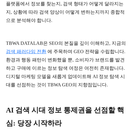
플랫폼에서
정보를
찾는지
,
검색
형태가
어떻게
달라지는
지
,
상황에
따라
검색
양상이
어떻게
변하는지까지
종합적
으로
분석해야
합니다
.
TBWA DATALAB
은
SEO
의
본질을
깊이
이해하고
,
지금의
검색
패러다임
전환
에
주목하며
GEO
전략을
수립합니다
.
환경과
행동
패턴이
변화했을
뿐
,
소비자가
브랜드를
발견
하고
구매에
이르는
정보
탐색
여정은
여전히
존재합니다
.
디지털
마케팅
모델을
새롭게
업데이트해
AI
정보
탐색
시
대를
선점하는
것이
TBWA GEO
의
지향점입니다
.
AI
검색
시대
정보
통제권을
선점할
핵
심
:
당장
시작하라