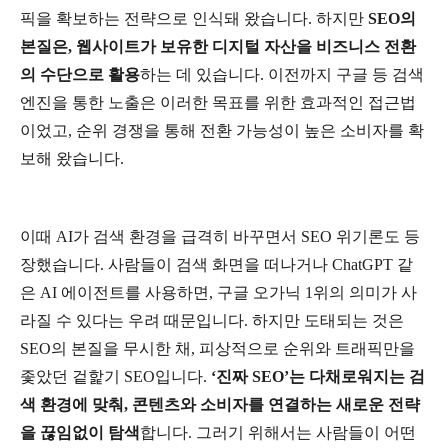
픽을
확보하는
전략으로
인식돼
왔습니다
.
하지만
SEO
의
본질은
,
웹사이트가
보유한
디지털
자산을
비즈니스
전환
의
수단으로
활용
하는
데
있습니다
.
이전까지
구글
등
검색
엔진을
통한
노출은
이러한
목표를
위한
효과적인
접근법
이었고
,
순위
경쟁을
통해
전환
가능성이
높은
소비자를
확
보해
왔습니다
.
이때
AI
가
검색
환경을
급격히
바꾸면서
SEO
위기론도
등
장했습니다
.
사람들이
검색
화면을
떠나거나
ChatGPT
같
은
AI
에이전트를
사용하면
,
구글
오가닉
1
위의
의미가
사
라질
수
있다는
우려
때문입니다
.
하지만
도태되는
것은
SEO
의
본질을
무시한
채
,
피상적으로
순위와
트래픽만을
좇았던
겉핥기
SEO
입니다
.
‘
진짜
SEO’
는
다채로워지는
검
색
환경에
맞춰
,
콘텐츠와
소비자를
연결하는
새로운
전략
을
끊임없이
탐색
합니다
.
그러기
위해서는
사람들이
어떤