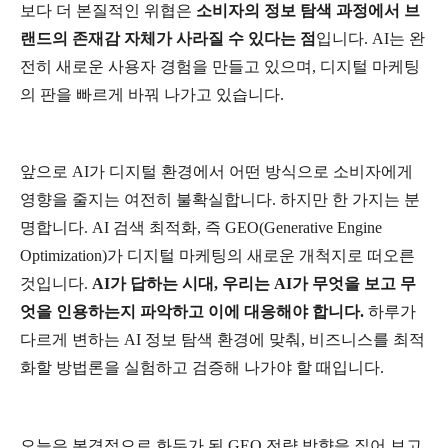
보다
더
본질적인
위협은
소비자의
정보
탐색
과정에서
브
랜드의
존재감
자체가
사라질
수
있다는
점
입니다
. AI
는
완
전히
새로운
사용자
경험을
만들고
있으며
,
디지털
마케팅
의
판을
빠르게
바꿔
나가고
있습니다
.
앞으로
AI
가
디지털
환경에서
어떤
방식으로
소비자에게
영향을
줄지는
여전히
불확실합니다
.
하지만
한
가지는
분
명합니다
. AI
검색
최적화
,
즉
GEO(Generative Engine
Optimization)
가
디지털
마케팅의
새로운
개척지로
떠오른
것입니다
.
AI
가
답하는
시대
,
우리는
AI
가
무엇을
보고
무
엇을
인용하는지
파악하고
이에
대응해야
합니다
.
하루가
다르게
변하는
AI
정보
탐색
환경에
맞춰
,
비즈니스를
최적
화할
방법론을
실험하고
검증해
나가야
할
때입니다
.
오늘은
본격적으로
화두가
된
GEO
전략
방향을
짚어
보고
,