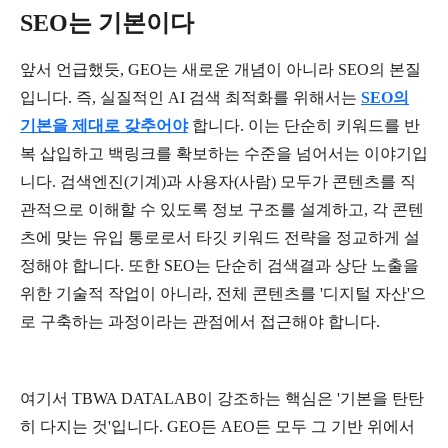
SEO
는
기본이다
앞서
언급했듯
, GEO
는
새로운
개념이
아니라
SEO
의
본질
입니다
.
즉
,
실질적인
AI
검색
최적화를
위해서는
SEO
의
기본을
제대로
갖추어야
합니다
.
이는
단순히
키워드를
반
복
삽입하고
백링크를
확보하는
수준을
넘어서는
이야기입
니다
.
검색엔진
(
기계
)
과
사용자
(
사람
)
모두가
콘텐츠를
직
관적으로
이해할
수
있도록
정보
구조를
설계하고
,
각
콘텐
츠에
맞는
유입
통로로서
타깃
키워드
전략을
정교하게
설
정해야
합니다
.
또한
SEO
는
단순히
검색결과
상단
노출을
위한
기술적
작업이
아니라
,
전체
콘텐츠를
'
디지털
자산
'
으
로
구축하는
과정이라는
관점에서
접근해야
합니다
.
여기서
TBWA DATALAB
이
강조하는
핵심은
'
기본을
탄탄
히
다지는
것
'
입니다
. GEO
든
AEO
든
모두
그
기반
위에서