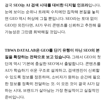
결국
SEO
는
AI
검색
시대를
대비한
디지털
인프라
입니다
.
눈에
보이는
순위나
트래픽
수치에만
집착해
본질을
놓치
면
GEO
역시
허상에
그칠
뿐입니다
. SEO
라는
토대
없이
GEO
만
외친다면
, AI
가
우리
콘텐츠를
신뢰하고
추천해
줄
가능성은
그만큼
희박해질
것입니다
.
TBWA DATALAB
은
GEO
를
단기
유행이
아닌
SEO
의
본
질을
확장하는
전략으로
보고
있습니다
.
그래서
GEO
의
첫
단계
역시
'
기본에
충실한
SEO'
에서
출발합니다
.
콘텐츠를
AI
가
학습하기
쉬운
구조로
설계하고
,
검색엔진이
신뢰할
수
있도록
정보를
정돈하며
,
소비자가
원하는
순간에
필요
한
정보를
정확히
전달하는
것
.
이
모든
것이
결국
AI
가
답
하는
시대
,
브랜드가
살아남는
가장
현실적이고
실질적인
준비입니다
.