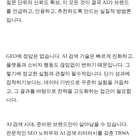
질문
단위의
신뢰도
확보
,
이
모든
것이
결국
AI
가
브랜드
를
언급하고
,
인용하고
,
추천하도록
만드는
실질적
방법론
입니다
.
GEO
에
정답은
없습니다
. AI
검색
기술은
빠르게
진화하고
,
플랫폼과
소비자
행동도
끊임없이
변하기
때문입니다
.
그
렇기에
정교한
실험과
관찰이
필수적입니다
.
단기
성과에
집착하기보다는
,
데이터
기반으로
꾸준히
실험을
거듭하
고
,
그
결과를
바탕으로
전략을
고도화하는
접근이
필요합
니다
.
AI
검색
시대
,
준비된
브랜드만이
살아남을
수
있습니다
.
전문적인
SEO
노하우와
AI
검색
리터러시를
갖춘
TBWA