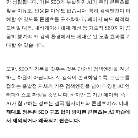
만
성립됩니다
.
기본
SEO
가
부실하면
AI
가
우리
콘텐츠를
찾을
이유도
,
인용할
이유도
없습니다
.
특히
검색엔진이
이
해할
수
있도록
콘텐츠를
구조화하고
,
페이지
속도
최적화
,
모바일
대응
,
내비게이션
체계
개선
등
기술적
SEO
까지
꼼
꼼히
챙겨야
AI
검색
환경에서도
제대로
된
노출
효과를
기
대할
수
있습니다
.
또한
, SEO
의
기본을
갖추는
것은
단순히
검색엔진을
겨냥
하는
차원이
아닙니다
. AI
검색이
본격화될수록
,
브랜드를
접하는
출발점
자체가
기존
검색엔진을
넘어
다양한
AI
인
터페이스로
확장될
것입니다
.
하지만
그
기반
데이터
,
즉
AI
가
참고하는
정보는
결국
웹사이트와
콘텐츠이죠
.
이때
제대로
정돈된
SEO
구조
없이
방치된
콘텐츠는
AI
학습에
서
제외되거나
왜곡되기
쉽습니다
.