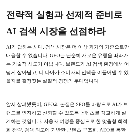
전략적
실험과
선제적
준비로
AI
검색
시장을
선점하라
AI
가
답하는
시대
,
검색
시장은
더
이상
과거의
기준으로만
대응할
수
없습니다
. GEO
는
단순히
새로운
유행을
따라가
는
기술적
시도가
아닙니다
.
브랜드가
AI
검색
환경에서
어
떻게
살아남고
,
더
나아가
소비자의
선택을
이끌어낼
수
있
을지를
결정짓는
실질적
경쟁의
무대입니다
.
앞서
살펴봤듯이
, GEO
의
본질은
SEO
를
바탕으로
AI
가
브
랜드를
인지하고
신뢰할
수
있도록
콘텐츠를
정교하게
설
계하는
것입니다
.
사용자
여정을
중심으로
한
맞춤형
최적
화
전략
,
검색
의도에
기반한
콘텐츠
구조화
, AEO
를
통한