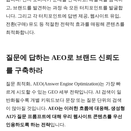
고
,
브랜드를
발견하는
과정
속
모든
터치포인트를
발굴합
니다
.
그리고
각
터치포인트에
답변
제공
,
웹사이트
유입
,
전환
(
구매
)
유도
등
적절한
전략적
효과를
매핑해
콘텐츠를
최적화합니다
.
질문에
답하는
AEO
로
브랜드
신뢰도
를
구축하라
질문
최적화
, AEO(Answer Engine Optimization)
는
가장
빠
르게
시도할
수
있는
GEO
세부
전략입니다
. AI
검색이
일
반화될수록
개별
키워드보다
문장
또는
질문
단위의
검색
이
많아질
것입니다
.
AEO
는
이러한
흐름에
대응해
,
생성형
AI
가
질문
프롬프트에
대해
우리
웹사이트
콘텐츠를
우선
인용하도록
하는
전략
입니다
.