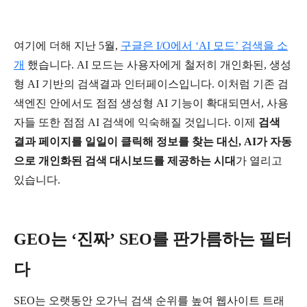
여기에
더해
지난
5
월
,
구글은
I/O
에서
‘AI
모드
’
검색을
소
개
했습니다
. AI
모드는
사용자에게
철저히
개인화된
,
생성
형
AI
기반의
검색결과
인터페이스입니다
.
이처럼
기존
검
색엔진
안에서도
점점
생성형
AI
기능이
확대되면서
,
사용
자들
또한
점점
AI
검색에
익숙해질
것입니다
.
이제
검색
결과
페이지를
일일이
클릭해
정보를
찾는
대신
, AI
가
자동
으로
개인화된
검색
대시보드를
제공하는
시대
가
열리고
있습니다
.
GEO
는
‘
진짜
’ SEO
를
판가름하는
필터
다
SEO
는
오랫동안
오가닉
검색
순위를
높여
웹사이트
트래