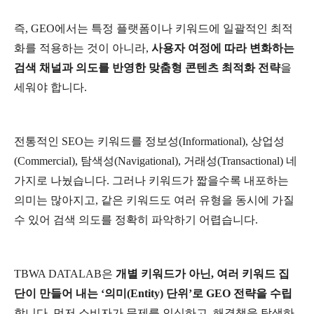
즉
, GEO
에서는
특정
플랫폼이나
키워드에
일괄적인
최적
화를
적용하는
것이
아니라
,
사용자
여정에
따라
변화하는
검색
채널과
의도를
반영한
맞춤형
콘텐츠
최적화
전략
을
세워야
합니다
.
전통적인
SEO
는
키워드를
정보성
(Informational),
상업성
(Commercial),
탐색성
(Navigational),
거래성
(Transactional)
네
가지로
나눴습니다
.
그러나
키워드가
짧을수록
내포하는
의미는
많아지고
,
같은
키워드도
여러
유형을
동시에
가질
수
있어
검색
의도를
정확히
파악하기
어렵습니다
.
TBWA DATALAB
은
개별
키워드가
아닌
,
여러
키워드
집
단이
만들어
내는
‘
의미
(Entity)
단위
’
로
GEO
전략을
수립
합니다
.
먼저
소비자가
문제를
인식하고
,
해결책을
탐색하