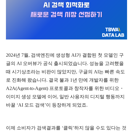
2024
년
7
월
,
검색엔진에
생성형
AI
가
결합된
첫
모델인
구
글의
AI
오버뷰가
공식
출시되었습니다
.
성능을
고려했을
때
시기상조라는
비판이
많았지만
,
구글의
AI
는
빠른
속도
로
진화해
왔습니다
.
결국
불과
1
년
만에
개발자를
위한
A2A(Agent-to-Agent)
프로토콜과
창작자를
위한
비디오・
이미지
생성
모델에
이어
,
일반
사용자의
디지털
행동까지
바꿀
‘AI
모드
검색
’
이
등장하게
되었죠
.
이제
소비자가
검색결과를
‘
클릭
’
하지
않을
수도
있다는
것