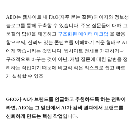
AEO
는
웹사이트
내
FAQ(
자주
묻는
질문
)
페이지와
정보성
블로그를
통해
구축할
수
있습니다
.
주요
질문들에
대해
고
품질의
답변을
제공하고
구조화된
데이터
마크업
을
활용
함으로써
,
신뢰도
있는
콘텐츠를
이해하기
쉬운
형태로
AI
에게
학습시키는
것입니다
.
웹사이트
전체를
개편하거나
구조적으로
바꾸는
것이
아닌
,
개별
질문에
대한
답변을
정
리하는
작업이기
때문에
비교적
적은
리스크로
쉽고
빠르
게
실험할
수
있죠
.
GEO
가
AI
가
브랜드를
언급하고
추천하도록
하는
전략이
라면
, AEO
는
그
앞단에서
AI
가
검색
결과에서
브랜드를
신뢰하게
만드는
핵심
작업
입니다
.