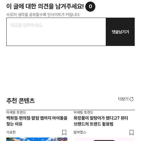
이 글에 대한 의견을 남겨주세요!
0
서로의 생각을 공유할수록 인사이트가 커집니다.
댓글남기기
더보기
추천 콘텐츠
마케팅 트렌드
마케팅 트렌드
마케
백화점·편의점·알람 앱까지 아이돌을
화장품이 말랑이가 됐다고? 뷰티
서
찾는 이유
브랜드의 트렌드 활용법
오프
기묘한
알파앱스
로컬