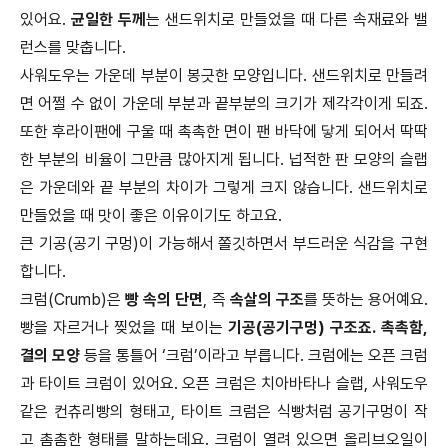
있어요.
균일한 두께
는 샌드위치로 만들었을 때 다른 속재료와 밸
런스를 맞춥니다.
사워도우는 가운데 부분이 봉긋한 모양입니다. 샌드위치로 만들려
면 어쩔 수 없이 가운데 부분과 끝부분의 크기가 제각각이게 되죠.
또한 후라이팬에 구울 때 촉촉한 면이 팬 바닥에 닿게 되어서 딱딱
한 부분의 비율이 그만큼 많아지게 됩니다. 넙적한 판 모양의 슬랩
은 가운데와 끝 부분의 차이가 그렇게 크지 않습니다. 샌드위치로
만들었을 때 맛이 좋은 이유이기도 하고요.
큰 기공(공기 구멍)이 가능해서 쫄깃하면서 부드러운 식감을 구현
합니다.
크럼(Crumb)은
빵 속의 단면
, 즉
속살의 구조
를 뜻하는 용어예요.
빵을 자르거나 찢었을 때 보이는
기공(공기구멍) 구조죠. 촉촉함,
결의 모양
등을 통틀어 ‘크럼’이라고 부릅니다. 크럼에는 오픈 크럼
과 타이트 크럼이 있어요. 오픈 크럼은 치아바타나 슬랩, 사워도우
같은 컨츄리빵의 형태고, 타이트 크럼은 식빵처럼 공기구멍이 작
고 촘촘한 형태를 말하는데요. 크럼이 열려 있으면 올리브오일이