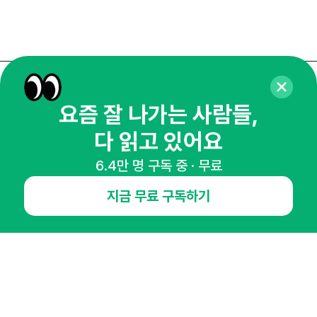
매주 화요일 아침,
요즘 잘 나가는 사람들,
마케팅 감각을 깨워 드릴게요!
다 읽고 있어요
65,043명의 마케터를 성장시키는 뉴스레터
뉴스레터 구독하기
6.4만 명 구독 중 · 무료
지금 무료 구독하기
NHN AD
오픈애즈란
공지사항
제휴문의
인사이터 신청
뉴스레터
광고안내