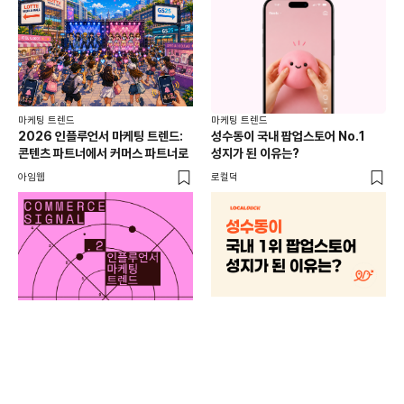
마케팅 트렌드
마케팅 트렌드
2026 인플루언서 마케팅 트렌드:
성수동이 국내 팝업스토어 No.1
콘텐츠 파트너에서 커머스 파트너로
성지가 된 이유는?
아임웹
로컬덕
마케
하
브루