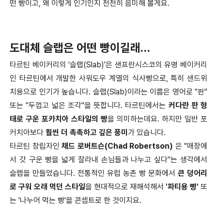
떤 빵이고, 왜 이렇게 인기인지 천천히 음미해 볼게요.
도대체 슬랩은 어떤 빵이길래…
타르틴 베이커리의 '슬랩(Slab)'은 샌프란시스코의 유명 베이커리
인 타르틴에서 개발한 사워도우 계열의 식사빵으로, 특히 샌드위
치용으로 인기가 높습니다. 슬랩(Slab)이라는 이름은 영어로 "판"
또는 "두껍고 넓은 조각"을 뜻합니다. 타르틴에서는
커다란 판 형
태로 구운 포카치아 스타일의 빵
을 의미하는데요. 하지만 일반 포
커치아보다
훨씬 더 촉촉하고 깊은 풍미
가 있습니다.
타르틴 창립자인
채드 로버트슨(Chad Robertson)
은 "매장에
서 갓 구운 빵을 넓게 잘라내 손님들과 나누고 싶다"는 생각에서
슬랩을 만들었습니다. 전통적인 유럽 농촌 빵 문화에서
큰 덩어리
로 구워 오래 먹던 스타일
을 현대적으로 재해석해서
'파티용 빵'
또
는 '나누어 먹는 빵'을 콘셉트로 한 것이지요.