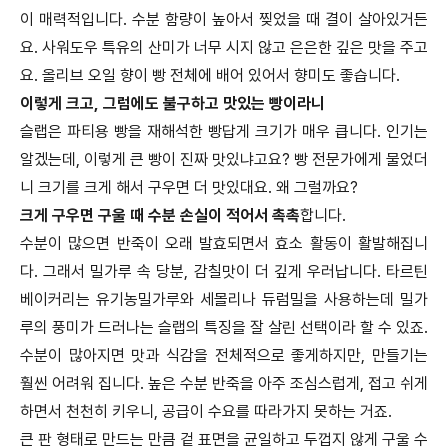
이 매력적입니다. 수분 함량이 높아서 찢었을 때 결이 살아있거든
요. 사워도우 특유의 산미가 너무 시지 않고 은은한 깊은 맛을 주고
요. 올리브 오일 향이 빵 전체에 배어 있어서 향미도 좋습니다.
이렇게 크고, 그럼에도 불구하고 맛있는 빵이라니
슬랩은 파티용 빵을 재해석한 빵답게 크기가 매우 큽니다. 인기는
알겠는데, 이렇게 큰 빵이 진짜 맛있냐고요? 빵 전문가에게 물었더
니 크기를 크게 해서 구우면 더 맛있대요. 왜 그럴까요?
크게 구우면 구울 때 수분 손실이 적어서 촉촉
합니다.
수분이 많으면 반죽이 오래 발효되면서 효소 활동이 활발해집니
다. 그래서 밀가루 속 당분, 감칠맛이 더 깊게 우러납니다. 타르틴
베이커리는 유기농밀가루와 세몰리나 듀럼밀을 사용하는데 밀가
루의 풍미가 드러나는 슬랩의 특징을 잘 살린 선택이라 할 수 있죠.
수분이 많아지면 맛과 식감을 전체적으로 좋게하지만, 만들기는
훨씬 어려워 집니다. 높은 수분 반죽을 아주 조심스럽게, 접고 쉬게
하면서 천천히 키우니, 공급이 수요를 따라가지 못하는 거죠.
큰 판 형태로 만드는 만큼 겉 표면을 균일하고 두껍지 않게 구울 수