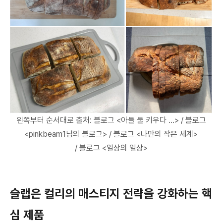
왼쪽부터 순서대로
출처: 블로그 <아들 둘 키우다 …>
/
블로그
<pinkbeam1님의 블로그>
/
블로그 <나만의 작은 세계>
/
블로그 <일상의 일상>
슬랩은 컬리의 매스티지 전략을 강화하는 핵
심 제품