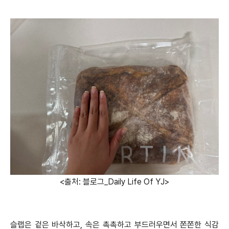
<출처: 블로그_Daily Life Of YJ>
슬랩은 겉은 바삭하고, 속은 촉촉하고 부드러우면서 쫀쫀한 식감