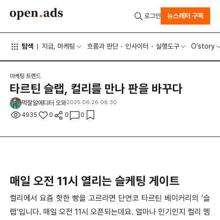
뉴스레터 구독
로그인
탐색
지금, 마케팅
흐름과 판단
인사이터
실행도구
O'story
마케팅 트렌드
타르틴 슬랩, 컬리를 만나 판을 바꾸다
먹잘알에디터 오와
2025.06.26 08:30
4935
0
0
0
매일 오전 11시 열리는 슬케팅 게이트
컬리에서 요즘 핫한 빵을 고르라면 단연코 타르틴 베이커리의 ‘슬
랩’입니다. 매일 오전 11시 오픈되는데요. 얼마나 인기인지 컬리 멤