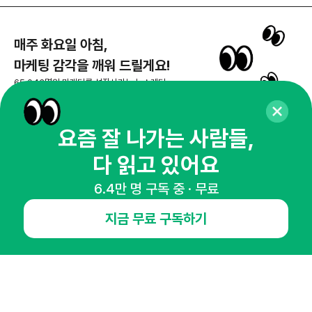
매주 화요일 아침,
마케팅 감각을 깨워 드릴게요!
65,043명의 마케터를 성장시키는 뉴스레터
뉴스레터 구독하기
요즘 잘 나가는 사람들,
다 읽고 있어요
NHN AD
6.4만 명 구독 중 · 무료
지금 무료 구독하기
오픈애즈란
공지사항
제휴문의
인사이터 신청
뉴스레터
광고안내
경기도 성남시 분당구 대왕판교로645번길 16
대표 : 심도섭
사업자등록번호 : 144-81-27690(
사업자정보확인
)
통신판매업신고번호 : 2014-경기성남-1023