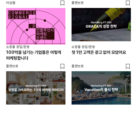
아임웹
플랜브로
와디
쇼핑몰 창업/운영
쇼핑몰 창업/운영
쇼핑
100억을 넘기는 기업들은 이렇게
첫 1만 고객은 광고 없이 모았어요
올리
마케팅합니다
넘
플랜브로
플랜브로
이숲 