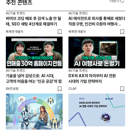
더보기
추천 콘텐츠
AI/기술 트렌드
AI/기술 트렌드
AI
바이브 코딩 배포 후 검색 노출 안 될
AI 에이전트로 회사를 통째로 세웠다
AI
때, SEO 세팅 4단계로 해결하기
직원 0명, 인건비 0원의 여행사
만드
제작기
똑똑한개발자
똑똑한개발자
똑똑
AI/기술 트렌드
AI/기술 트렌드
기술을 넘어 감성으로: AI 시대,
DX와 AX의 차이부터 AI 전환
AI
고객의 마음을 여는 ‘인공 공감’의 힘
시대의 기업 전략까지
AX
도
BX컨설팅
CLAP
바
똑똑