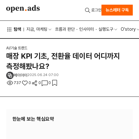
뉴스레터 구독
로그인
탐색
지금, 마케팅
흐름과 판단
인사이터
실행도구
O'story
AI/기술 트렌드
매장 KPI 기초, 전환율 데이터 어디까지
측정해봤나요?
메이아이
2025.06.24 07:00
737
0
0
0
한눈에 보는 핵심요약