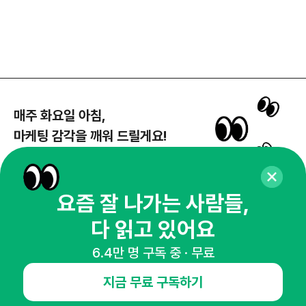
매주 화요일 아침,
마케팅 감각을 깨워 드릴게요!
65,043명의 마케터를 성장시키는 뉴스레터
뉴스레터 구독하기
요즘 잘 나가는 사람들,
다 읽고 있어요
NHN AD
6.4만 명 구독 중 · 무료
지금 무료 구독하기
오픈애즈란
공지사항
제휴문의
인사이터 신청
뉴스레터
광고안내