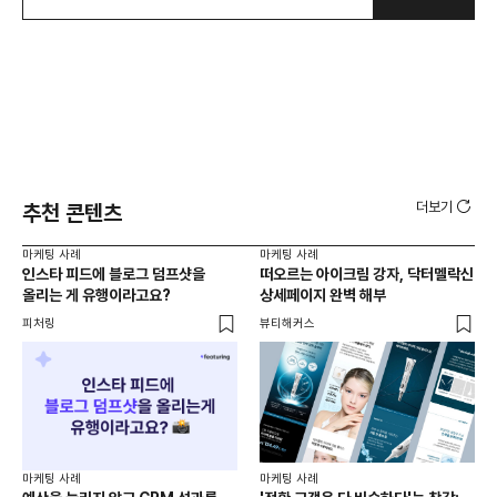
더보기
추천 콘텐츠
마케팅 사례
마케팅 사례
마케
인스타 피드에 블로그 덤프샷을
떠오르는 아이크림 강자, 닥터멜락신
레
올리는 게 유행이라고요?
상세페이지 완벽 해부
방
피처링
뷰티해커스
플랜
마케
마케팅 사례
마케팅 사례
MC