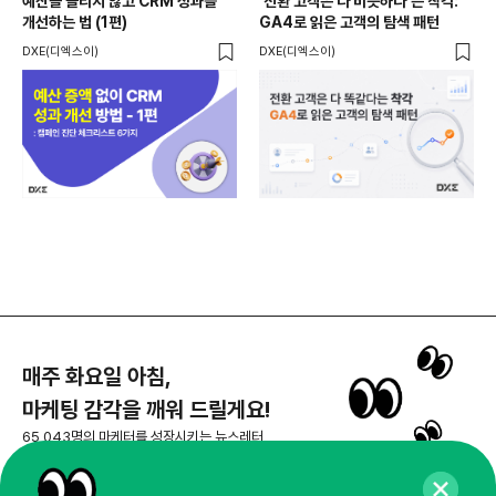
예산을 늘리지 않고 CRM 성과를
'전환 고객은 다 비슷하다'는 착각:
분쟁
개선하는 법 (1편)
GA4로 읽은 고객의 탐색 패턴
커뮤
태그
DXE(디엑스이)
DXE(디엑스이)
매주 화요일 아침,
마케팅 감각을 깨워 드릴게요!
65,043명의 마케터를 성장시키는 뉴스레터
뉴스레터 구독하기