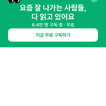
요즘 잘 나가는 사람들,
다 읽고 있어요
NHN AD
6.4만 명 구독 중 · 무료
오픈애즈란
공지사항
제휴문의
인사이터 신청
지금 무료 구독하기
뉴스레터
광고안내
경기도 성남시 분당구 대왕판교로645번길 16
대표 : 심도섭
사업자등록번호 : 144-81-27690(
사업자정보확인
)
통신판매업신고번호 : 2014-경기성남-1023
호스팅서비스사업자 : 오픈애즈
서비스•광고 문의 :
1800-2198
이메일 :
openads@openads.co.kr
이용약관
개인정보처리방침
instagram
thread
kakaotalk