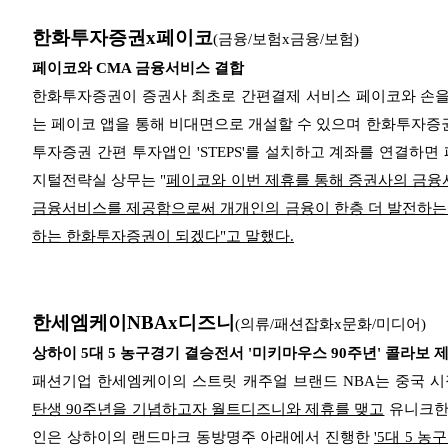
한화투자증권x페이코
(금융/보험x금융/보험)
페이코와 CMA 금융서비스 결합
한화투자증권이 증권사 최초로 간편결제 서비스 페이코와 손을 잡고 
는 페이코 앱을 통해 비대면으로 개설할 수 있으며 한화투자증권
투자증권 간편 투자앱인 'STEPS'를 설치하고 계좌를 연결하
지털전략실 상무는 "
페이코와 이번 제휴를 통해 증권사의 금
금융서비스를 제공함으로써 개개인의 금융이 한층 더 발전하는 
하는 한화투자증권이 되겠다"고 말했다.
한세엠케이NBAx디즈니
(의류/패션잡화x문화/미디어)
상하이 5대 5 농구경기 결승전서 '미키마우스 90주년' 콜라보 
패션기업 한세엠케이의 스트릿 캐주얼 브랜드 NBA는 중국 
탄생 90주년을 기념하고자 월트디즈니와 제휴를 맺고
유니크한
인은 상하이의 랜드마크 동방명주 아래에서 진행한
'5대 5 