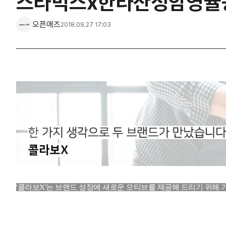
스타벅스x한라산성암영귤농
오픈애즈
2018.09.27 17:03
'콜라보X'는 브랜드 성장에 새로운 모티브를 제공해 드리기 위해