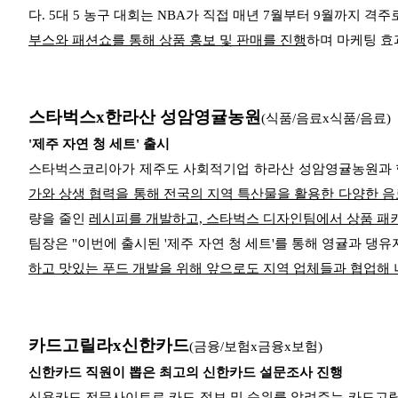
다. 5대 5 농구 대회는 NBA가 직접 매년 7월부터 9월까지 
부스와 패션쇼를 통해 상품 홍보 및 판매를 진행
하며 마케팅 효
스타벅스x한라산 성암영귤농원
(식품/음료x식품/음료)
'제주 자연 청 세트' 출시
스타벅스코리아가 제주도 사회적기업 하라산 성암영귤농원과 협업
가와 상생 협력을 통해 전국의 지역 특산물을 활용한 다양한 
량을 줄인
레시피를 개발하고, 스타벅스 디자인팀에서 상품 패
팀장은 "이번에 출시된 '제주 자연 청 세트'를 통해 영귤과 댕
하고 맛있는 푸드 개발을 위해 앞으로도 지역 업체들과 협업해 
카드고릴라x신한카드
(금융/보험x금융x보험)
신한카드 직원이 뽑은 최고의 신한카드 설문조사 진행
신용카드 전문사이트로 카드 정보 및 순위를 알려주는 카드고릴라