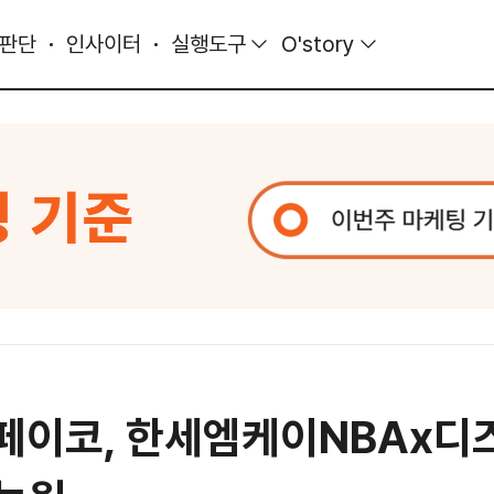
 판단
인사이터
실행도구
O'story
페이코, 한세엠케이NBAx디