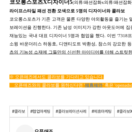
코오롱스포츠X디자이너5
(의류/패션잡화x의류/패션잡화
라이프스타일 패션 전환 모색으로 5명의 디자이너와 콜라보
코오롱스포츠가 기존 고객은 물론 다양한 야외활동을 즐기는 밀
보레이션을 진행한다.
기존 남성 이미지가 강한 아웃도어에 집
재능있는 국내 대표 디자이너 5명과 협업을 했다. 이번 '7318
소윙 바운더리스 하동호, 디앤티도트 박환성, 참스의 강요한 
츠의 기능성 소재에 그들만의 신선한 아이디어를 더해 스트릿한
※ 오픈애즈에서도 콜라보를 기다리고 있습니다.
오픈애즈와의 콜라보를 원하신다면 '
제휴제안
' 혹은 '
openad
#콜라보
#협업마케팅
#콜라보레이션사례
#제휴마케팅
#콜라보
오픈애즈