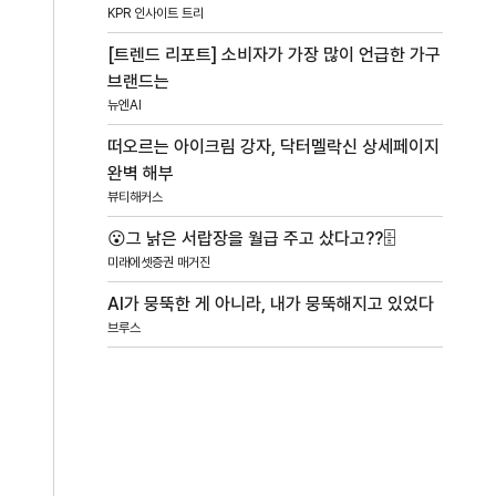
KPR 인사이트 트리
[트렌드 리포트] 소비자가 가장 많이 언급한 가구
브랜드는
뉴엔AI
떠오르는 아이크림 강자, 닥터멜락신 상세페이지
완벽 해부
뷰티해커스
😮그 낡은 서랍장을 월급 주고 샀다고??🗄️
미래에셋증권 매거진
AI가 뭉뚝한 게 아니라, 내가 뭉뚝해지고 있었다
브루스