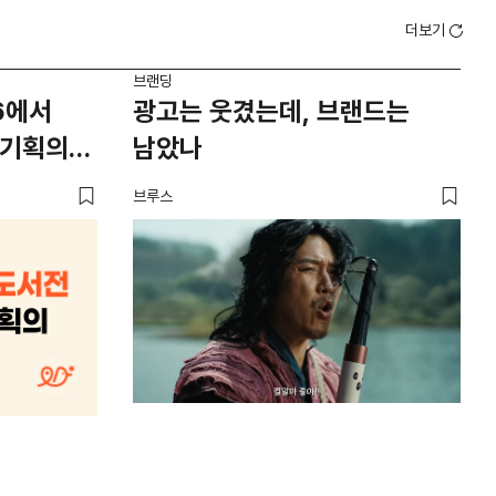
더보기
브랜딩
브랜
6에서
광고는 웃겼는데, 브랜드는
1
 기획의
남았나
이
브루스
플랜