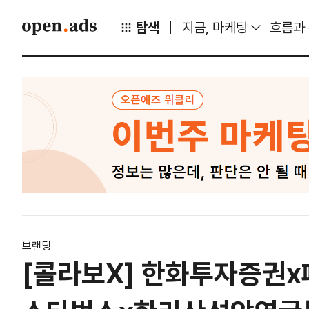
탐색
지금, 마케팅
흐름과
브랜딩
[콜라보X] 한화투자증권x