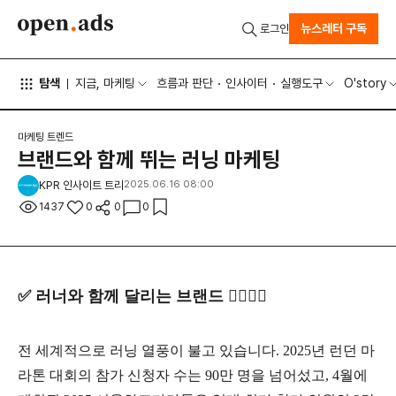
뉴스레터 구독
로그인
탐색
지금, 마케팅
흐름과 판단
인사이터
실행도구
O'story
마케팅 트렌드
브랜드와 함께 뛰는 러닝 마케팅
KPR 인사이트 트리
2025.06.16 08:00
1437
0
0
0
✅
러너와 함께 달리는 브랜드
🏃‍♀️🏃‍♀️
전 세계적으로 러닝 열풍이 불고 있습니다
. 2025
년 런던 마
라톤 대회의 참가 신청자 수는
90
만 명을 넘어섰고
, 4
월에