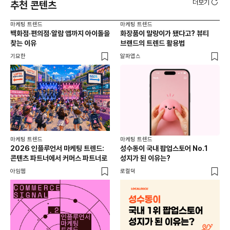
더보기
추천 콘텐츠
마케팅 트렌드
마케팅 트렌드
마케
백화점·편의점·알람 앱까지 아이돌을
화장품이 말랑이가 됐다고? 뷰티
서
찾는 이유
브랜드의 트렌드 활용법
오프
기묘한
알파앱스
로컬
마케팅 트렌드
마케팅 트렌드
2026 인플루언서 마케팅 트렌드:
성수동이 국내 팝업스토어 No.1
콘텐츠 파트너에서 커머스 파트너로
성지가 된 이유는?
아임웹
로컬덕
마케
하
브루