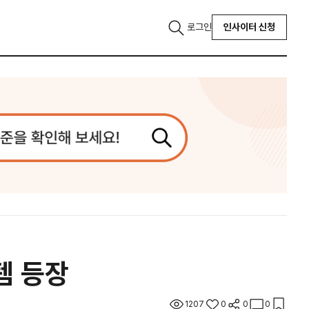
로그인
인사이터 신청
템 등장
1207
0
0
0