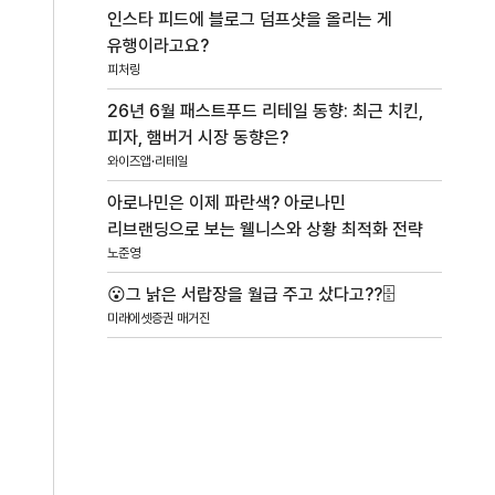
인스타 피드에 블로그 덤프샷을 올리는 게
유행이라고요?
피처링
26년 6월 패스트푸드 리테일 동향: 최근 치킨,
피자, 햄버거 시장 동향은?
와이즈앱·리테일
아로나민은 이제 파란색? 아로나민
리브랜딩으로 보는 웰니스와 상황 최적화 전략
노준영
😮그 낡은 서랍장을 월급 주고 샀다고??🗄️
미래에셋증권 매거진