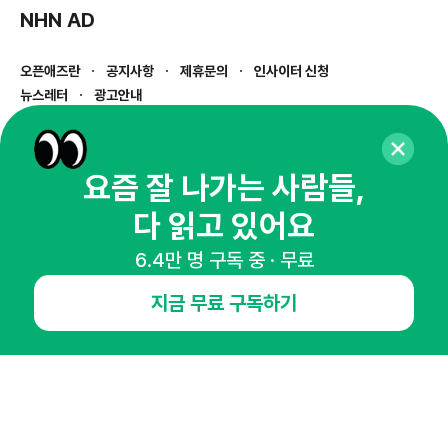
NHN AD
오픈애즈란
공지사항
제휴문의
인사이터 신청
뉴스레터
광고안내
경기도 성남시 분당구 대왕판교로645번길 16
대표 : 심도섭
사업자등록번호 : 144-81-27690(
사업자정보확인
)
요즘 잘 나가는 사람들,
통신판매업신고번호 : 2014-경기성남-1023
다 읽고 있어요
호스팅서비스사업자 : 오픈애즈
서비스•광고 문의 :
1800-2198
6.4만 명 구독 중 · 무료
이메일 :
openads@openads.co.kr
지금 무료 구독하기
이용약관
개인정보처리방침
instagram
thread
kakaotalk
© NHN AD. All rights reserved.