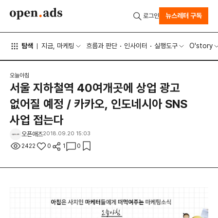
뉴스레터 구독
로그인
탐색
지금, 마케팅
흐름과 판단
인사이터
실행도구
O'story
오늘아침
서울 지하철역 40여개곳에 상업 광고
없어질 예정 / 카카오, 인도네시아 SNS
사업 접는다
오픈애즈
2018.09.20 15:03
2422
0
1
0