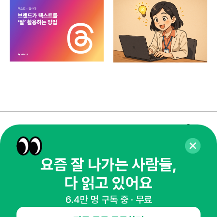
매주 화요일 아침,
마케팅 감각을 깨워 드릴게요!
요즘 잘 나가는 사람들,
65,043명의 마케터를 성장시키는 뉴스레터
뉴스레터 구독하기
다 읽고 있어요
6.4만 명 구독 중 · 무료