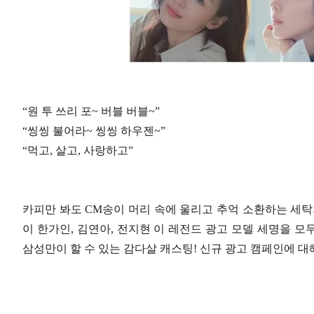
“원 투 쓰리 포~ 버블 버블~”
“씽씽 불어라~ 씽씽 하우젠~”
“먹고, 살고, 사랑하고”
카피만 봐도 CM송이 머리 속에 울리고 추억 소환하는 세탁기
이 한가인, 김연아, 전지현 이 레전드 광고 모델 세명을 모두 
삼성만이 할 수 있는 감다살 캐스팅! 신규 광고 캠페인에 대