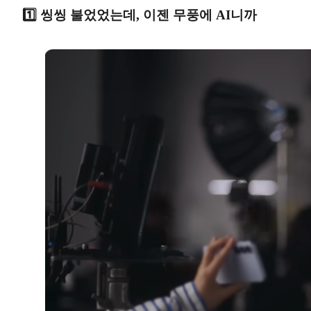
1️⃣ 씽씽 불었었는데, 이젠 무풍에 AI니까