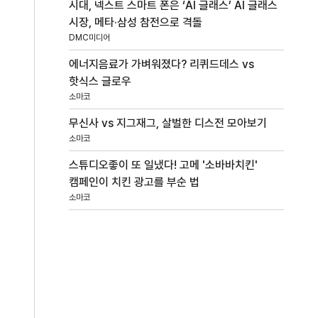
시대, 넥스트 스마트 폰은 ‘AI 글래스’ AI 글래스
시장, 메타·삼성 참전으로 격돌
DMC미디어
에너지음료가 가벼워졌다? 리퀴드데스 vs
핫식스 글로우
소마코
무신사 vs 지그재그, 살벌한 디스전 모아보기
소마코
스튜디오좋이 또 일냈다! 고메 '소바바치킨'
캠페인이 치킨 광고를 부순 법
소마코