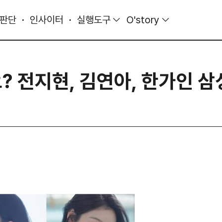
 판단
인사이터
실행도구
O'story
? 전지현, 김연아, 한가인 삼