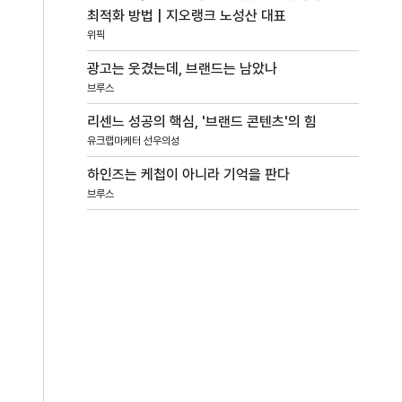
최적화 방법 | 지오랭크 노성산 대표
위픽
광고는 웃겼는데, 브랜드는 남았나
브루스
리센느 성공의 핵심, '브랜드 콘텐츠'의 힘
유크랩마케터 선우의성
하인즈는 케첩이 아니라 기억을 판다
브루스