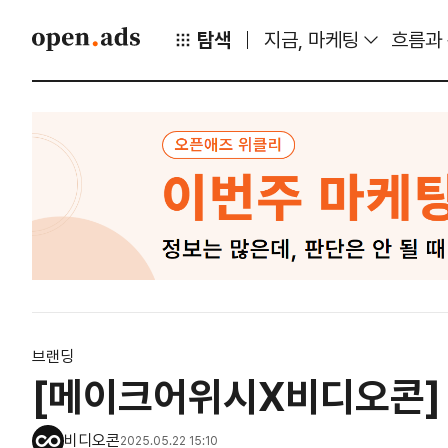
탐색
지금, 마케팅
흐름과
브랜딩
[메이크어위시X비디오콘] 
비디오콘
2025.05.22 15:10