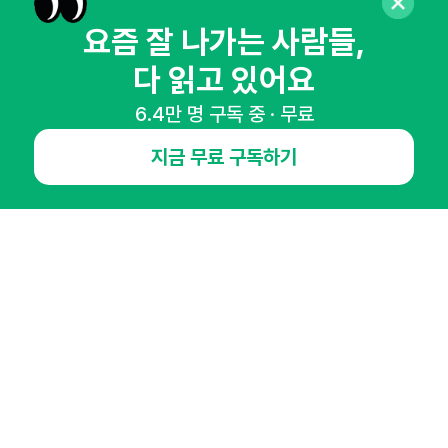
매주 화요일 아침,
요즘 잘 나가는 사람들,
마케팅 감각을 깨워 드릴게요!
다 읽고 있어요
65,043명의 마케터를 성장시키는 뉴스레터
뉴스레터 구독하기
6.4만 명 구독 중 · 무료
지금 무료 구독하기
NHN AD
오픈애즈란
공지사항
제휴문의
인사이터 신청
뉴스레터
광고안내
경기도 성남시 분당구 대왕판교로645번길 16
대표 : 심도섭
사업자등록번호 : 144-81-27690(
사업자정보확인
)
통신판매업신고번호 : 2014-경기성남-1023
호스팅서비스사업자 : 오픈애즈
서비스•광고 문의 :
1800-2198