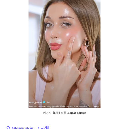
이미지 출처 : 틱톡 @elnaz_golrokh
🔮 Glossy skin 그 자체