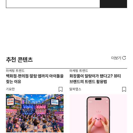
더보기
추천 콘텐츠
마케팅 트렌드
마케팅 트렌드
마케
백화점·편의점·알람 앱까지 아이돌을
화장품이 말랑이가 됐다고? 뷰티
서
찾는 이유
브랜드의 트렌드 활용법
오프
기묘한
알파앱스
로컬