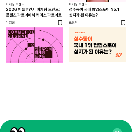
마케팅 트렌드
마케팅 트렌드
2026 인플루언서 마케팅 트렌드:
성수동이 국내 팝업스토어 No.1
콘텐츠 파트너에서 커머스 파트너로
성지가 된 이유는?
아임웹
로컬덕
마케
하
브루