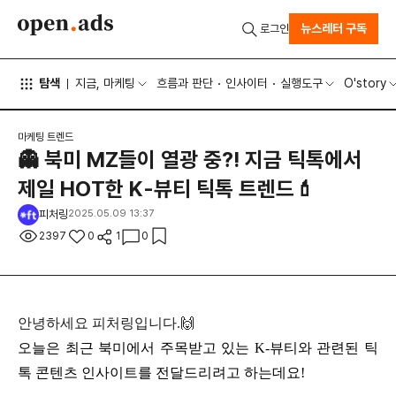
뉴스레터 구독
로그인
탐색
지금, 마케팅
흐름과 판단
인사이터
실행도구
O'story
마케팅 트렌드
👻 북미 MZ들이 열광 중?! 지금 틱톡에서
제일 HOT한 K-뷰티 틱톡 트렌드💄
피처링
2025.05.09 13:37
2397
0
1
0
안녕하세요 피처링입니다.🙌
오늘은 최근 북미에서 주목받고 있는 K-뷰티와 관련된 틱
톡 콘텐츠 인사이트를 전달드리려고 하는데요!