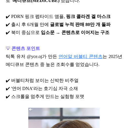
로
'메디큐브(MEDICUBE)'
였습니다.
✔️ PDRN 핑크 펩타이드 앰플,
핑크 콜라겐 겔 마스크
✔️
출시 후 6개월 만에
글로벌 누적 판매 80만 개 돌파
✔️
북미 중심으로
입소문 → 콘텐츠로 이어지는 구조
💡
콘텐츠 포인트
틱톡 유저 @yce.oj가 만든
연어알 버블티 콘텐츠
는 2025년
메디큐브 콘텐츠 중 높은 조회수를 얻었습니다.
✔️
버블티처럼 보이는 신박한 비주얼
✔️
'연어 DNA’라는 호기심 자극 소재
✔️
스크롤을 멈추게 만드는 실험형 포맷