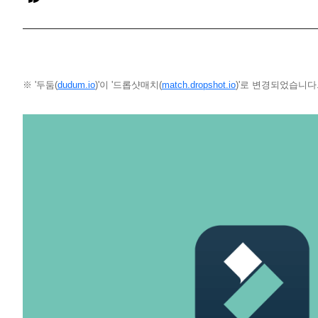
※ '두둠(
dudum.io
)'이 '드롭샷매치(
match.dropshot.io
)'로 변경되었습니다