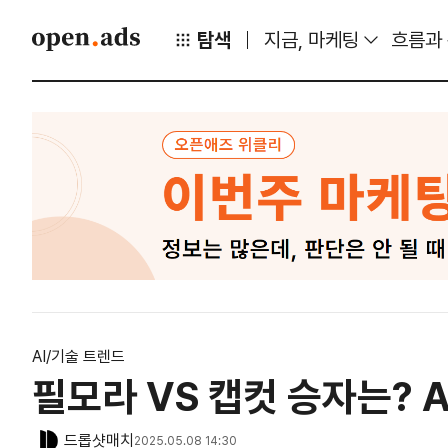
탐색
지금, 마케팅
흐름과
AI/기술 트렌드
필모라 VS 캡컷 승자는? 
드롭샷매치
2025.05.08 14:30