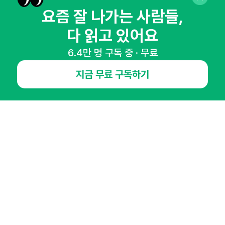
매주 화요일 아침,
요즘 잘 나가는 사람들,
마케팅 감각을 깨워 드릴게요!
다 읽고 있어요
65,043명의 마케터를 성장시키는 뉴스레터
6.4만 명 구독 중 · 무료
뉴스레터 구독하기
지금 무료 구독하기
NHN AD
오픈애즈란
공지사항
제휴문의
인사이터 신청
뉴스레터
광고안내
경기도 성남시 분당구 대왕판교로645번길 16
대표 : 심도섭
사업자등록번호 : 144-81-27690(
사업자정보확인
)
통신판매업신고번호 : 2014-경기성남-1023
호스팅서비스사업자 : 오픈애즈
서비스•광고 문의 :
1800-2198