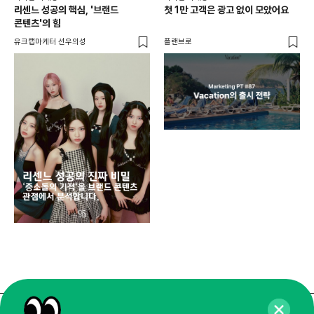
리센느 성공의 핵심, '브랜드
첫 1만 고객은 광고 없이 모았어요
콘텐츠'의 힘
유크랩마케터 선우의성
플랜브로
디지
AI
쇼핑
똑똑