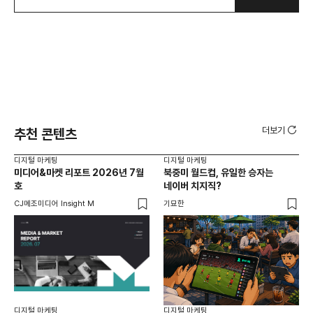
더보기
추천 콘텐츠
디지털 마케팅
디지털 마케팅
디지
미디어&마켓 리포트 2026년 7월
북중미 월드컵, 유일한 승자는
브
호
네이버 치지직?
팬
CJ메조미디어 Insight M
기묘한
유크
디지털 마케팅
디지털 마케팅