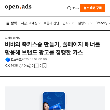
뉴스레터 구독
로그인
탐색
지금, 마케팅
흐름과 판단
인사이터
실행도구
O'story
디지털 마케팅
비비와 축카스송 만들기, 풀페이지 배너를
활용해 브랜드 광고를 집행한 카스
토스애즈
2025.05.02 08:00
1438
0
0
0