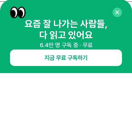
매주 화요일 아침,
요즘 잘 나가는 사람들,
마케팅 감각을 깨워 드릴게요!
다 읽고 있어요
65,043명의 마케터를 성장시키는 뉴스레터
뉴스레터 구독하기
6.4만 명 구독 중 · 무료
지금 무료 구독하기
NHN AD
오픈애즈란
공지사항
제휴문의
인사이터 신청
뉴스레터
광고안내
경기도 성남시 분당구 대왕판교로645번길 16
대표 : 심도섭
사업자등록번호 : 144-81-27690(
사업자정보확인
)
통신판매업신고번호 : 2014-경기성남-1023