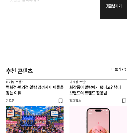
댓글남기기
더보기
추천 콘텐츠
마케팅 트렌드
마케팅 트렌드
마케
백화점·편의점·알람 앱까지 아이돌을
화장품이 말랑이가 됐다고? 뷰티
서
찾는 이유
브랜드의 트렌드 활용법
오프
기묘한
알파앱스
로컬