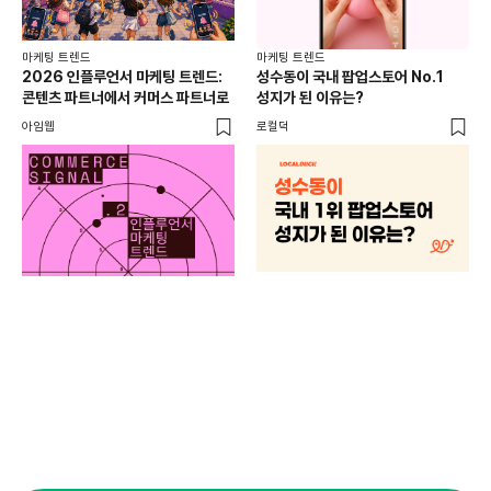
마케팅 트렌드
마케팅 트렌드
2026 인플루언서 마케팅 트렌드:
성수동이 국내 팝업스토어 No.1
콘텐츠 파트너에서 커머스 파트너로
성지가 된 이유는?
아임웹
로컬덕
마케
하
브루