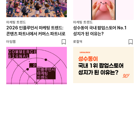
마케팅 트렌드
마케팅 트렌드
2026 인플루언서 마케팅 트렌드:
성수동이 국내 팝업스토어 No.1
콘텐츠 파트너에서 커머스 파트너로
성지가 된 이유는?
아임웹
로컬덕
마케
하
브루