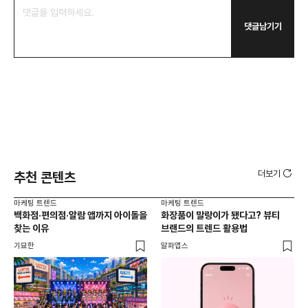
댓글남기기
더보기
추천 콘텐츠
마케팅 트렌드
마케팅 트렌드
마케
백화점·편의점·알람 앱까지 아이돌을
화장품이 말랑이가 됐다고? 뷰티
서
찾는 이유
브랜드의 트렌드 활용법
오프
기묘한
알파앱스
로컬