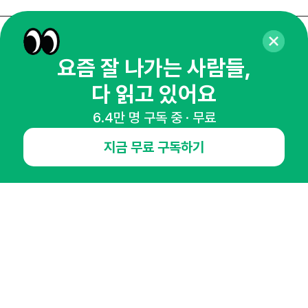
매주 화요일 아침,
요즘 잘 나가는 사람들,
마케팅 감각을 깨워 드릴게요!
다 읽고 있어요
65,043명의 마케터를 성장시키는 뉴스레터
뉴스레터 구독하기
6.4만 명 구독 중 · 무료
지금 무료 구독하기
NHN AD
오픈애즈란
공지사항
제휴문의
인사이터 신청
뉴스레터
광고안내
경기도 성남시 분당구 대왕판교로645번길 16
대표 : 심도섭
사업자등록번호 : 144-81-27690(
사업자정보확인
)