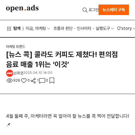
뉴스레터 구독
로그인
탐색
지금, 마케팅
흐름과 판단
인사이터
실행도구
O'story
마케팅 트렌드
[뉴스 콕] 콜라도 커피도 제쳤다! 편의점
음료 매출 1위는 ‘이것’
소마코
2025.04.10 14:00
926
0
1
0
4월 둘째 주, 마케터라면 꼭 알아야 할 뉴스를 콕 찍어 전달합니다!
📌