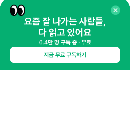
뉴스레터
광고안내
요즘 잘 나가는 사람들,
경기도 성남시 분당구 대왕판교로645번길 16
대표 : 심도섭
사업자등록번호 : 144-81-27690(
사업자정보확인
)
다 읽고 있어요
통신판매업신고번호 : 2014-경기성남-1023
호스팅서비스사업자 : 오픈애즈
6.4만 명 구독 중 · 무료
서비스•광고 문의 :
1800-2198
이메일 :
openads@openads.co.kr
지금 무료 구독하기
이용약관
개인정보처리방침
instagram
thread
kakaotalk
© NHN AD. All rights reserved.