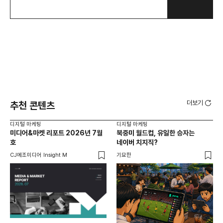
더보기
추천 콘텐츠
디지털 마케팅
디지털 마케팅
디지
미디어&마켓 리포트 2026년 7월
북중미 월드컵, 유일한 승자는
브
호
네이버 치지직?
팬
CJ메조미디어 Insight M
기묘한
유크