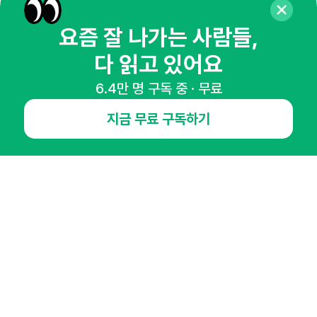
매주 화요일 아침,
요즘 잘 나가는 사람들,
마케팅 감각을 깨워 드릴게요!
다 읽고 있어요
65,043명의 마케터를 성장시키는 뉴스레터
6.4만 명 구독 중 · 무료
뉴스레터 구독하기
지금 무료 구독하기
NHN AD
오픈애즈란
공지사항
제휴문의
인사이터 신청
뉴스레터
광고안내
경기도 성남시 분당구 대왕판교로645번길 16
대표 : 심도섭
사업자등록번호 : 144-81-27690(
사업자정보확인
)
통신판매업신고번호 : 2014-경기성남-1023
호스팅서비스사업자 : 오픈애즈