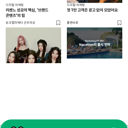
디지털 마케팅
디지털 마케팅
리센느 성공의 핵심, '브랜드
첫 1만 고객은 광고 없이 모았어요
콘텐츠'의 힘
유크랩마케터 선우의성
플랜브로
디지
AI
쇼핑
똑똑