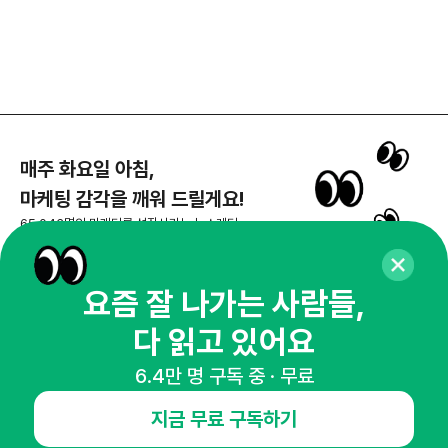
매주 화요일 아침,
마케팅 감각을 깨워 드릴게요!
65,043명의 마케터를 성장시키는 뉴스레터
뉴스레터 구독하기
요즘 잘 나가는 사람들,
다 읽고 있어요
NHN AD
6.4만 명 구독 중 · 무료
지금 무료 구독하기
오픈애즈란
공지사항
제휴문의
인사이터 신청
뉴스레터
광고안내