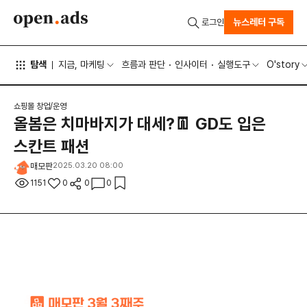
뉴스레터 구독
로그인
탐색
지금, 마케팅
흐름과 판단
인사이터
실행도구
O'story
쇼핑몰 창업/운영
올봄은 치마바지가 대세?👖 GD도 입은
스칸트 패션
매모판
2025.03.20 08:00
1151
0
0
0