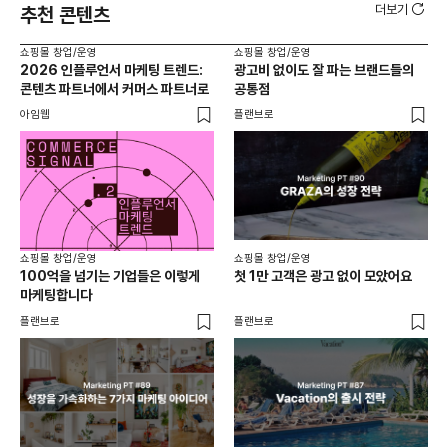
더보기
추천 콘텐츠
쇼핑몰 창업/운영
쇼핑몰 창업/운영
쇼핑
2026 인플루언서 마케팅 트렌드:
광고비 없이도 잘 파는 브랜드들의
후
콘텐츠 파트너에서 커머스 파트너로
공통점
프롬
아임웹
플랜브로
와디
쇼핑몰 창업/운영
쇼핑몰 창업/운영
쇼핑
100억을 넘기는 기업들은 이렇게
첫 1만 고객은 광고 없이 모았어요
올리
마케팅합니다
넘
플랜브로
플랜브로
이숲 