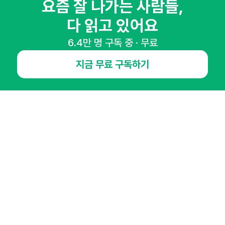
요즘 잘 나가는 사람들,
마케팅 감각을 깨워 드릴게요!
다 읽고 있어요
65,043명의 마케터를 성장시키는 뉴스레터
뉴스레터 구독하기
6.4만 명 구독 중 · 무료
지금 무료 구독하기
NHN AD
오픈애즈란
공지사항
제휴문의
인사이터 신청
뉴스레터
광고안내
경기도 성남시 분당구 대왕판교로645번길 16
대표 : 심도섭
사업자등록번호 : 144-81-27690(
사업자정보확인
)
통신판매업신고번호 : 2014-경기성남-1023
호스팅서비스사업자 : 오픈애즈
서비스•광고 문의 :
1800-2198
이메일 :
openads@openads.co.kr