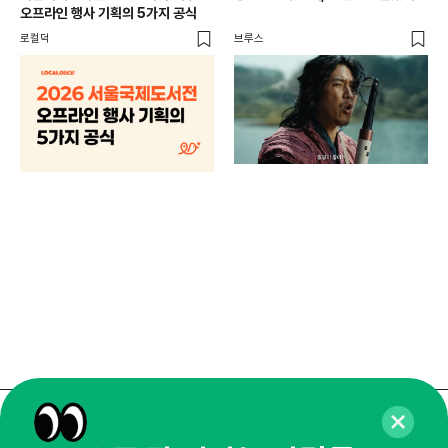
오프라인 행사 기획의 5가지 공식
로컬덕
브루스
브랜
매년
주민
기
로컬
매주 화요일 아침,