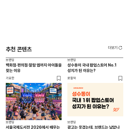
더보기
추천 콘텐츠
브랜딩
브랜딩
브랜
백화점·편의점·알람 앱까지 아이돌을
성수동이 국내 팝업스토어 No.1
10
찾는 이유
성지가 된 이유는?
마
기묘한
로컬덕
플랜
브랜딩
브랜딩
서울국제도서전 2026에서 배우는
광고는 웃겼는데, 브랜드는 남았나