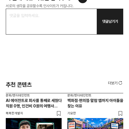
서로의 생각을 공유할수록 인사이트가 커집니다.
댓글남기기
더보기
추천 콘텐츠
문화/엔터테인먼트
문화/엔터테인먼트
문화
AI 에이전트로 회사를 통째로 세웠다
백화점·편의점·알람 앱까지 아이돌을
성수
직원 0명, 인건비 0원의 여행사
찾는 이유
성지
제작기
똑똑한개발자
기묘한
로컬