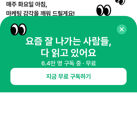
매주 화요일 아침,
마케팅 감각을 깨워 드릴게요!
65,043명의 마케터를 성장시키는 뉴스레터
뉴스레터 구독하기
요즘 잘 나가는 사람들,
다 읽고 있어요
6.4만 명 구독 중 · 무료
NHN AD
지금 무료 구독하기
오픈애즈란
공지사항
제휴문의
인사이터 신청
뉴스레터
광고안내
경기도 성남시 분당구 대왕판교로645번길 16
대표 : 심도섭
사업자등록번호 : 144-81-27690(
사업자정보확인
)
통신판매업신고번호 : 2014-경기성남-1023
호스팅서비스사업자 : 오픈애즈
서비스•광고 문의 :
1800-2198