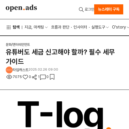
뉴스레터 구독
로그인
탐색
지금, 마케팅
흐름과 판단
인사이터
실행도구
O'story
문화/엔터테인먼트
유튜버도 세금 신고해야 할까? 필수 세무
가이드
타입캐스트
2025.02.26 09:00
7075
0
1
0