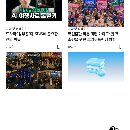
문화/엔터테인먼트
문화/엔터테인먼트
문화
드라마 '김부장'이 SBS에 중요한
독립출판 비용 마련 가이드: 첫 책
북중
진짜 이유
출간을 위한 크라우드펀딩 방법
네
기묘한
와디즈
기묘