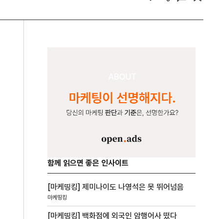
함께 읽으면 좋은 인사이트
[마케띵킹] 제미나이도 나영석은 못 뛰어넘음
마케띵킹
[마케띵킹] 백화점에 외국인 암행어사 떴다