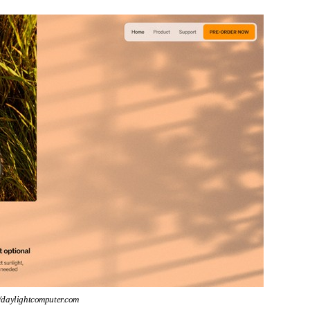
//daylightcomputer.com