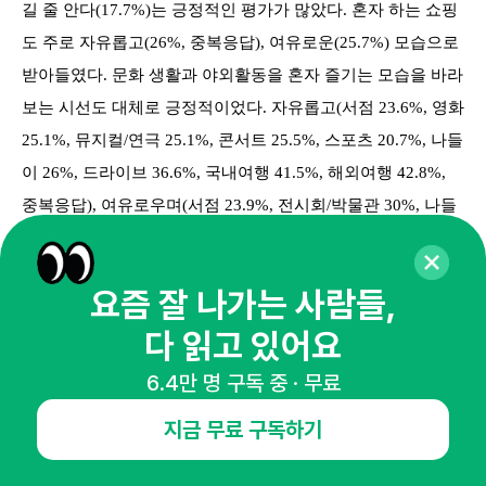
길 줄 안다(17.7%)는 긍정적인 평가가 많았다. 혼자 하는 쇼핑
도 주로 자유롭고(26%, 중복응답), 여유로운(25.7%) 모습으로
받아들였다. 문화 생활과 야외활동을 혼자 즐기는 모습을 바라
보는 시선도 대체로 긍정적이었다. 자유롭고(서점 23.6%, 영화
25.1%, 뮤지컬/연극 25.1%, 콘서트 25.5%, 스포츠 20.7%, 나들
이 26%, 드라이브 36.6%, 국내여행 41.5%, 해외여행 42.8%,
중복응답), 여유로우며(서점 23.9%, 전시회/박물관 30%, 나들
이 23.4%, 드라이브 30.6%), 즐길 줄 안다(영화 24.7%, 전시회/
박물관 26.6%, 뮤지컬/연극 30.5%, 콘서트 35%, 스포츠
요즘 잘 나가는 사람들,
31.3%, 국내여행 35.5%, 해외여행 35.1%)는 평가가 주를 이룬
다 읽고 있어요
것이다. 특히 혼자 해외여행을 가는 것에 대해서는 당당하고
(35.2%), 자립심이 강하며(34.6%), 대단하고(32.3%), 부럽다
6.4만 명 구독 중 · 무료
(24.3%)는 긍정적인 이미지 일색이었다.
지금 무료 구독하기