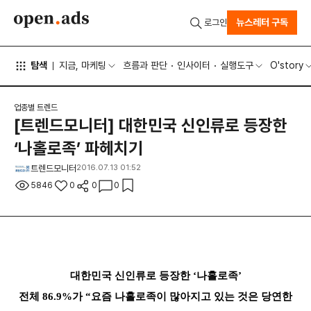
뉴스레터 구독
로그인
탐색
지금, 마케팅
흐름과 판단
인사이터
실행도구
O'story
업종별 트렌드
[트렌드모니터] 대한민국 신인류로 등장한
‘나홀로족’ 파헤치기
트렌드모니터
2016.07.13 01:52
5846
0
0
0
대한민국 신인류로 등장한 ‘나홀로족’
전체 86.9%가 “요즘 나홀로족이 많아지고 있는 것은 당연한