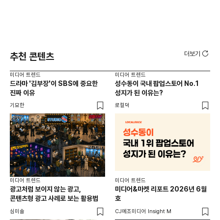
더보기
추천 콘텐츠
미디어 트렌드
미디어 트렌드
미디
드라마 '김부장'이 SBS에 중요한
성수동이 국내 팝업스토어 No.1
요
진짜 이유
성지가 된 이유는?
않습
유튜
기묘한
로컬덕
유광
미디어 트렌드
미디어 트렌드
미디
광고처럼 보이지 않는 광고,
미디어&마켓 리포트 2026년 6월
연령
콘텐츠형 광고 사례로 보는 활용법
호
타
꾸밈
심미솔
CJ메조미디어 Insight M
DM
함께