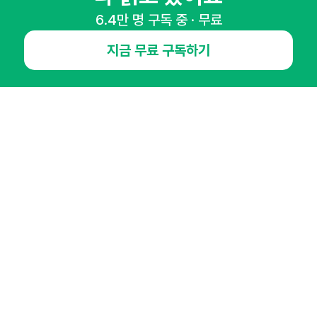
6.4만 명 구독 중 · 무료
NHN AD
지금 무료 구독하기
오픈애즈란
공지사항
제휴문의
인사이터 신청
뉴스레터
광고안내
경기도 성남시 분당구 대왕판교로645번길 16
대표 : 심도섭
사업자등록번호 : 144-81-27690(
사업자정보확인
)
통신판매업신고번호 : 2014-경기성남-1023
호스팅서비스사업자 : 오픈애즈
서비스•광고 문의 :
1800-2198
이메일 :
openads@openads.co.kr
이용약관
개인정보처리방침
instagram
thread
kakaotalk
© NHN AD. All rights reserved.