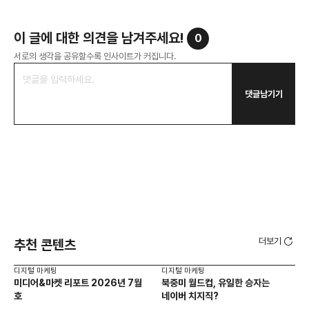
이 글에 대한 의견을 남겨주세요!
0
서로의 생각을 공유할수록 인사이트가 커집니다.
댓글남기기
더보기
추천 콘텐츠
디지털 마케팅
디지털 마케팅
디지
미디어&마켓 리포트 2026년 7월
북중미 월드컵, 유일한 승자는
브
호
네이버 치지직?
팬