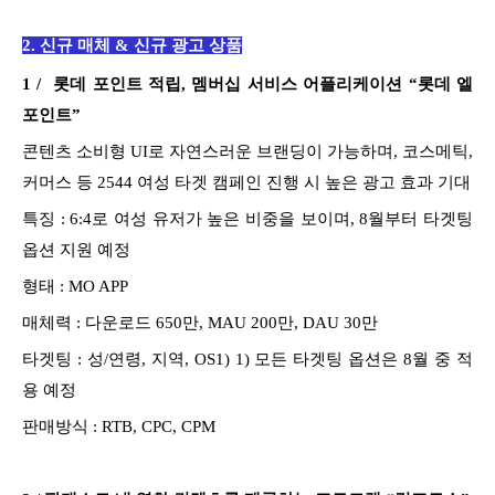
2. 신규 매체 & 신규 광고 상품
1 /
롯데 포인트 적립, 멤버십 서비스 어플리케이션 “롯데 엘
포인트”
콘텐츠 소비형 UI로 자연스러운 브랜딩이 가능하며,
코스메틱,
커머스 등 2544 여성 타겟 캠페인 진행 시 높은 광고 효과 기대
특징 :
6:4
로 여성 유저가 높은 비중을 보이며
,
8
월부터 타겟팅
옵션 지원 예정
형태 :
MO APP
매체력 :
다운로드 650만, MAU 200만, DAU 30만
타겟팅 :
성/연령, 지역, OS1)
1)
모든
타겟팅 옵션은
8
월 중 적
용 예정
판매방식 :
RTB, CPC, CPM