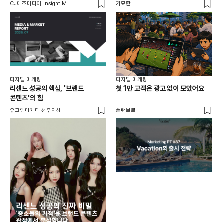
CJ메조미디어 Insight M
기묘한
유크
디지털 마케팅
디지털 마케팅
리센느 성공의 핵심, '브랜드
첫 1만 고객은 광고 없이 모았어요
콘텐츠'의 힘
유크랩마케터 선우의성
플랜브로
디지
AI
쇼핑
똑똑