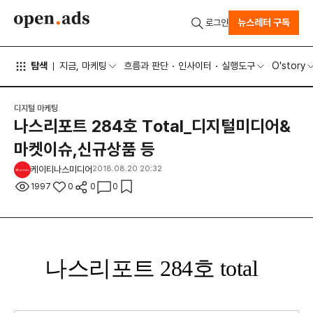
뉴스레터 구독
로그인
탐색
지금, 마케팅
흐름과 판단
인사이터
실행도구
O'story
디지털 마케팅
나스리포트 284호 Total_디지털미디어&
마켓이슈,신규상품 등
케이티나스미디어
2018.08.20 20:32
1997
0
0
0
나스리포트 284호 total