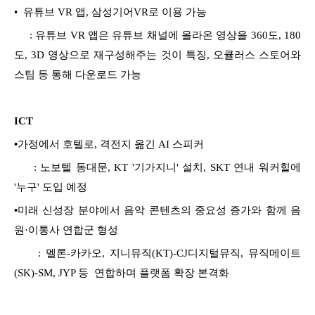
•
유튜브 VR 앱, 삼성기어VR로 이용 가능
: 유튜브 VR 앱은 유튜브 채널에 올라온 영상을 360도, 180
도, 3D 영상으로 재구성해주는 것이 특징, 오큘러스 스토어와
스팀 등 통해 다운로드 가능
ICT
•
가정에서 호텔로, 격전지 옮긴 AI 스피커
: 노보텔 동대문, KT '기가지니' 설치, SKT 연내 워커힐에
'누구' 도입 예정
•
미래 신성장 분야에서 음악 콘텐츠의 중요성 증가와 함께 음
원·이통사 연합군 형성
: 멜론-카카오, 지니뮤직(KT)-CJ디지털뮤직, 뮤직메이트
(SK)-SM, JYP 등 연합하며 플랫폼 확장 본격화