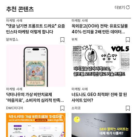
더보기
추천 콘텐츠
마케팅 사례
마케팅 사례
마케
"댓글 남기면 프롬프트 드려요" 요즘
옥외광고(OOH) 전략: 유효도달률
무
인스타 마케팅 이렇게 합니다
40%·인지율 2배 만든 데이터
‘댓
활용법 | 애드타입 양승만 이사
브
알파앱스
위픽
DM
마케
독립
마케팅 사례
마케팅 사례
출
닥터나우의 가상 비만치료제
너도나도 GEO 최적화! 진짜 잘 된
와디
‘마음자로’, 소비자의 심리적 만족을
사이트 있어?
충족하는 동시에 서비스의 접근성을
DMC미디어
소마코
높이는 콘텐츠로 호평