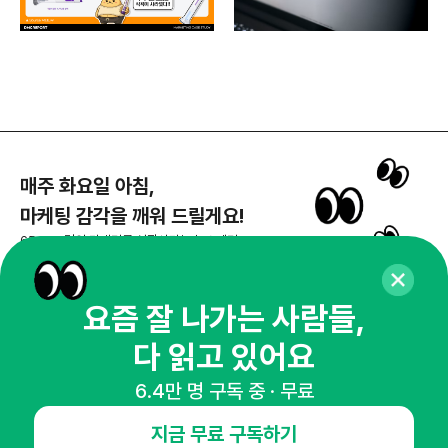
매주 화요일 아침,
마케팅 감각을 깨워 드릴게요!
65,043명의 마케터를 성장시키는 뉴스레터
뉴스레터 구독하기
요즘 잘 나가는 사람들,
다 읽고 있어요
NHN AD
6.4만 명 구독 중 · 무료
지금 무료 구독하기
오픈애즈란
공지사항
제휴문의
인사이터 신청