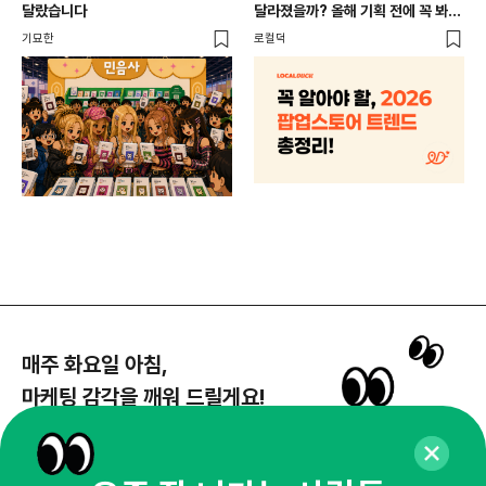
개
달랐습니다
달라졌을까? 올해 기획 전에 꼭 봐야
할 트렌드 4가지
DX
기묘한
로컬덕
매주 화요일 아침,
마케팅 감각을 깨워 드릴게요!
65,043명의 마케터를 성장시키는 뉴스레터
뉴스레터 구독하기