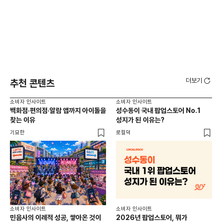
더보기
추천 콘텐츠
소비자 인사이트
소비자 인사이트
소비
백화점·편의점·알람 앱까지 아이돌을
성수동이 국내 팝업스토어 No.1
외국
찾는 이유
성지가 된 이유는?
남
이
기묘한
로컬덕
썸트
소비
소비자 인사이트
소비자 인사이트
CR
민음사의 이례적 성공, 쌓아온 것이
2026년 팝업스토어, 뭐가