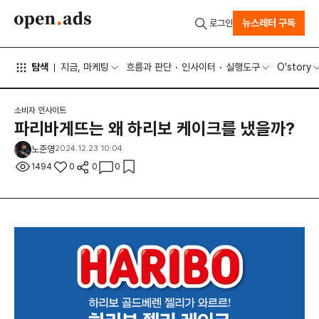
뉴스레터 구독
로그인
탐색
지금, 마케팅
흐름과 판단
인사이터
실행도구
O'story
소비자 인사이트
파리바게뜨는 왜 하리보 케이크를 냈을까?
노준영
2024.12.23 10:04
1494
0
0
0