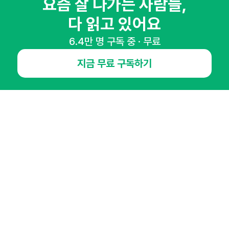
요즘 잘 나가는 사람들,
다 읽고 있어요
6.4만 명 구독 중 · 무료
NHN AD
지금 무료 구독하기
오픈애즈란
공지사항
제휴문의
인사이터 신청
뉴스레터
광고안내
경기도 성남시 분당구 대왕판교로645번길 16
대표 : 심도섭
사업자등록번호 : 144-81-27690(
사업자정보확인
)
통신판매업신고번호 : 2014-경기성남-1023
호스팅서비스사업자 : 오픈애즈
서비스•광고 문의 :
1800-2198
이메일 :
openads@openads.co.kr
이용약관
개인정보처리방침
instagram
thread
kakaotalk