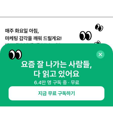
매주 화요일 아침,
마케팅 감각을 깨워 드릴게요!
65,043명의 마케터를 성장시키는 뉴스레터
뉴스레터 구독하기
요즘 잘 나가는 사람들,
다 읽고 있어요
NHN AD
6.4만 명 구독 중 · 무료
지금 무료 구독하기
오픈애즈란
공지사항
제휴문의
인사이터 신청
뉴스레터
광고안내
경기도 성남시 분당구 대왕판교로645번길 16
대표 : 심도섭