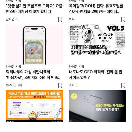
마케팅 사례
마케팅 사례
마케
"댓글 남기면 프롬프트 드려요" 요즘
옥외광고(OOH) 전략: 유효도달률
무
인스타 마케팅 이렇게 합니다
40%·인지율 2배 만든 데이터
‘댓
활용법 | 애드타입 양승만 이사
브
알파앱스
위픽
DM
마케
독립
마케팅 사례
마케팅 사례
출
닥터나우의 가상 비만치료제
너도나도 GEO 최적화! 진짜 잘 된
와디
‘마음자로’, 소비자의 심리적 만족을
사이트 있어?
충족하는 동시에 서비스의 접근성을
DMC미디어
소마코
높이는 콘텐츠로 호평