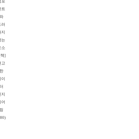
컴포
넌트
와
드러
나지
않는
요소
 [책]
견고
한
데이
터
엔지
니어
링
.80)