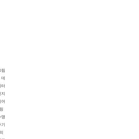
그림
. 데
이터
엔지
니어
링
수명
주기
의