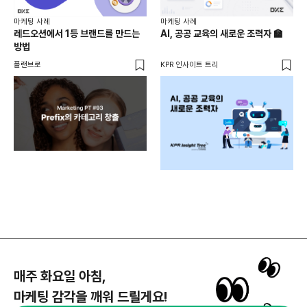
마케팅 사례
마케팅 사례
마케
레드오션에서 1등 브랜드를 만드는
AI, 공공 교육의 새로운 조력자 🏫
옥외
방법
40
플랜브로
KPR 인사이트 트리
활용
위픽
매주 화요일 아침,
마케팅 감각을 깨워 드릴게요!