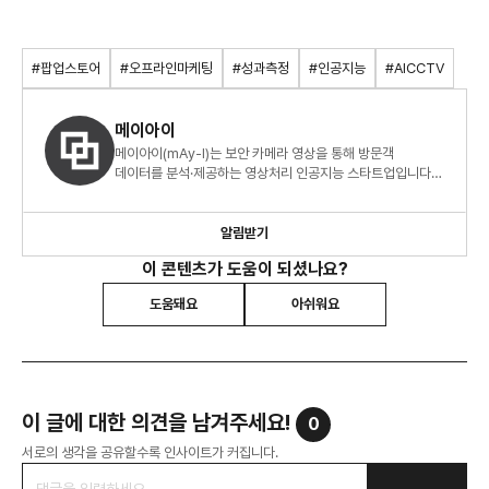
#팝업스토어
#오프라인마케팅
#성과측정
#인공지능
#AICCTV
메이아이
메이아이(mAy-I)는 보안 카메라 영상을 통해 방문객
데이터를 분석·제공하는 영상처리 인공지능 스타트업입니다.
Digitalize offline space with AI.
알림받기
이 콘텐츠가 도움이 되셨나요?
도움돼요
아쉬워요
이 글에 대한 의견을 남겨주세요!
0
서로의 생각을 공유할수록 인사이트가 커집니다.