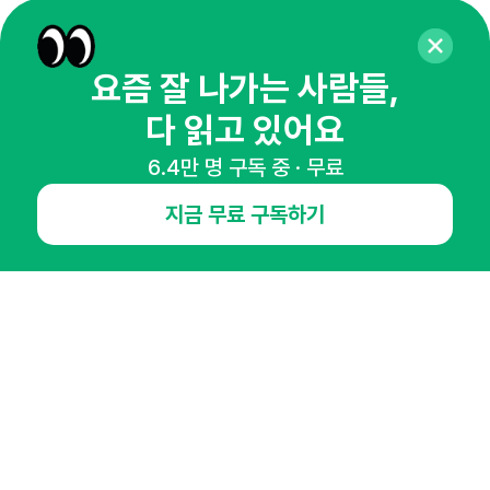
65,043명의 마케터를 성장시키는 뉴스레터
뉴스레터 구독하기
요즘 잘 나가는 사람들,
다 읽고 있어요
6.4만 명 구독 중 · 무료
NHN AD
지금 무료 구독하기
오픈애즈란
공지사항
제휴문의
인사이터 신청
뉴스레터
광고안내
경기도 성남시 분당구 대왕판교로645번길 16
대표 : 심도섭
사업자등록번호 : 144-81-27690(
사업자정보확인
)
통신판매업신고번호 : 2014-경기성남-1023
호스팅서비스사업자 : 오픈애즈
서비스•광고 문의 :
1800-2198
이메일 :
openads@openads.co.kr