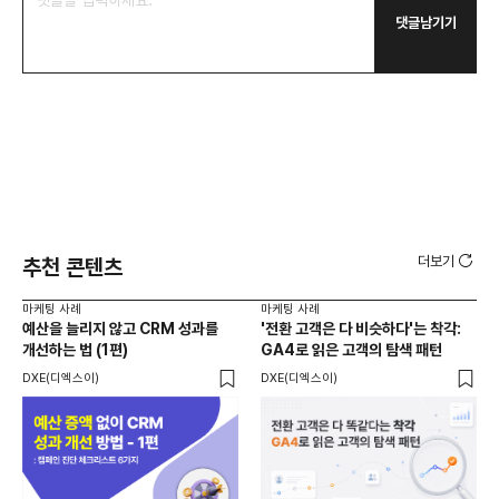
댓글남기기
더보기
추천 콘텐츠
마케팅 사례
마케팅 사례
마케
예산을 늘리지 않고 CRM 성과를
'전환 고객은 다 비슷하다'는 착각:
20
개선하는 법 (1편)
GA4로 읽은 고객의 탐색 패턴
리
재
DXE(디엑스이)
DXE(디엑스이)
크리