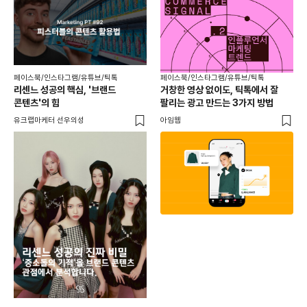
페이스북/인스타그램/유튜브/틱톡
페이스북/인스타그램/유튜브/틱톡
리센느 성공의 핵심, '브랜드
거창한 영상 없이도, 틱톡에서 잘
콘텐츠'의 힘
팔리는 광고 만드는 3가지 방법
유크랩마케터 선우의성
아임웹
페이
동
브
유크