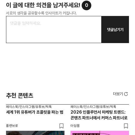
이 글에 대한 의견을 남겨주세요!
0
서로의 생각을 공유할수록 인사이트가 커집니다.
댓글남기기
더보기
추천 콘텐츠
페이스북/인스타그램/유튜브/틱톡
페이스북/인스타그램/유튜브/틱톡
페이
세계 1위 유튜버가 초콜릿을 파는 법
2026 인플루언서 마케팅 트렌드:
브
콘텐츠 파트너에서 커머스 파트너로
팬
플랜브로
아임웹
유크