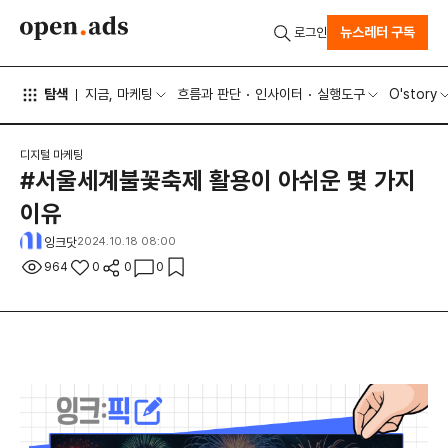
뉴스레터 구독
로그인
탐색
지금, 마케팅
흐름과 판단
인사이터
실행도구
O'story
디지털 마케팅
#서울세계불꽃축제 활용이 아쉬운 몇 가지
이유
잉크닷
2024.10.18 08:00
964
0
0
0