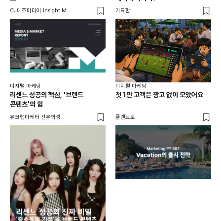
CJ메조미디어 Insight M
기묘한
유크
디지털 마케팅
디지털 마케팅
리센느 성공의 핵심, '브랜드
첫 1만 고객은 광고 없이 모았어요
콘텐츠'의 힘
유크랩마케터 선우의성
플랜브로
디지
AI
쇼핑
똑똑