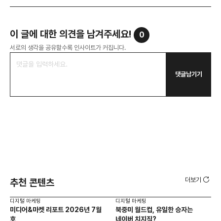
이 글에 대한 의견을 남겨주세요!
0
서로의 생각을 공유할수록 인사이트가 커집니다.
댓글남기기
더보기
추천 콘텐츠
디지털 마케팅
디지털 마케팅
디지
미디어&마켓 리포트 2026년 7월
북중미 월드컵, 유일한 승자는
브
호
네이버 치지직?
팬