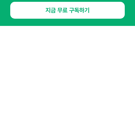
지금 무료 구독하기
NHN AD
오픈애즈란
공지사항
제휴문의
인사이터 신청
뉴스레터
광고안내
경기도 성남시 분당구 대왕판교로645번길 16
대표 : 심도섭
사업자등록번호 : 144-81-27690(
사업자정보확인
)
통신판매업신고번호 : 2014-경기성남-1023
호스팅서비스사업자 : 오픈애즈
서비스•광고 문의 :
1800-2198
이메일 :
openads@openads.co.kr
이용약관
개인정보처리방침
instagram
thread
kakaotalk