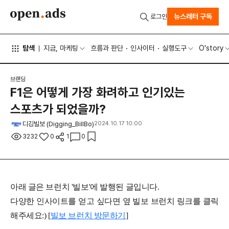
뉴스레터 구독
로그인
탐색
지금, 마케팅
흐름과 판단
인사이터
실행도구
O'story
브랜딩
F1은 어떻게 가장 화려하고 인기있는
스포츠가 되었을까?
디깅빌보 (Digging_BillBo)
2024.10.17 10:00
3232
0
1
0
아래 글은 브런치 '빌보'에 발행된 글입니다.
다양한 인사이트를 얻고 싶다면 옆 빌보 브런치 링크를 클릭
해주세요:) [
빌보 브런치 방문하기
]