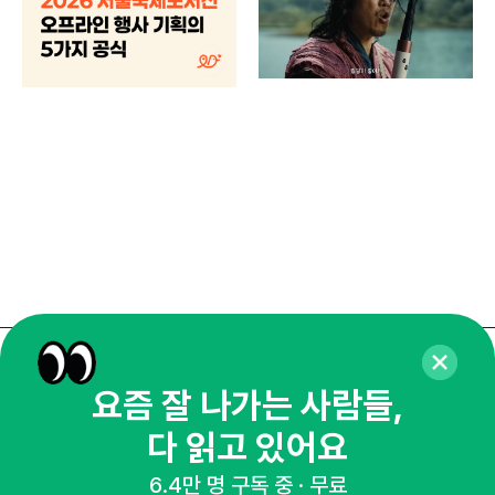
매년
주민
기
로컬
매주 화요일 아침,
요즘 잘 나가는 사람들,
마케팅 감각을 깨워 드릴게요!
다 읽고 있어요
65,043명의 마케터를 성장시키는 뉴스레터
뉴스레터 구독하기
6.4만 명 구독 중 · 무료