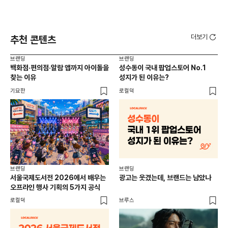
더보기
추천 콘텐츠
브랜딩
브랜딩
브랜
백화점·편의점·알람 앱까지 아이돌을
성수동이 국내 팝업스토어 No.1
10
찾는 이유
성지가 된 이유는?
마
기묘한
로컬덕
플랜
브랜딩
브랜딩
서울국제도서전 2026에서 배우는
광고는 웃겼는데, 브랜드는 남았나
오프라인 행사 기획의 5가지 공식
로컬덕
브루스
브랜