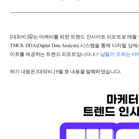
[
대외비
.]
🤫
는
마케터를
위한
트렌드
인사이트
리포트로
매월
TMCK DDA(Digital Data Analysis)
시스템을
통해
디지털
상에
이트를
제공하는
트렌드
리포트입니다
.
👉
남들이
모르는
마
하기
내용은
[
대외비
.] 9
월
호
내용을
발췌하였습니다.