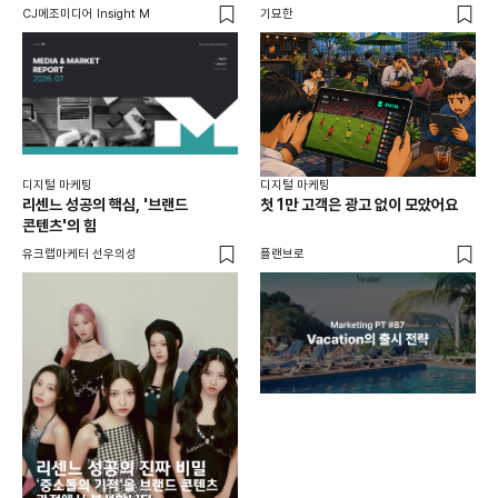
CJ메조미디어 Insight M
기묘한
유크
디지털 마케팅
디지털 마케팅
리센느 성공의 핵심, '브랜드
첫 1만 고객은 광고 없이 모았어요
콘텐츠'의 힘
유크랩마케터 선우의성
플랜브로
디지
AI
쇼핑
똑똑