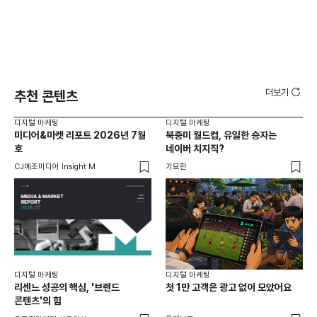
더보기
추천 콘텐츠
디지털 마케팅
디지털 마케팅
디지
미디어&마켓 리포트 2026년 7월
북중미 월드컵, 유일한 승자는
브
호
네이버 치지직?
팬
CJ메조미디어 Insight M
기묘한
유크
디지털 마케팅
디지털 마케팅
리센느 성공의 핵심, '브랜드
첫 1만 고객은 광고 없이 모았어요
콘텐츠'의 힘