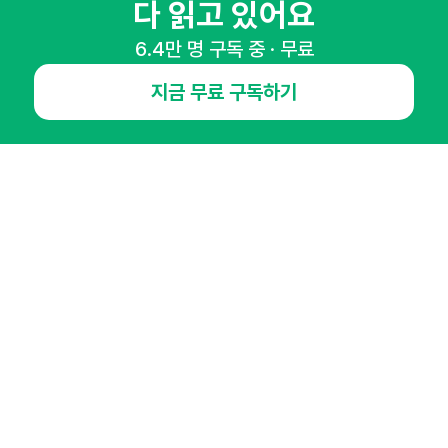
다 읽고 있어요
65,043명의 마케터를 성장시키는 뉴스레터
6.4만 명 구독 중 · 무료
뉴스레터 구독하기
지금 무료 구독하기
NHN AD
오픈애즈란
공지사항
제휴문의
인사이터 신청
뉴스레터
광고안내
경기도 성남시 분당구 대왕판교로645번길 16
대표 : 심도섭
사업자등록번호 : 144-81-27690(
사업자정보확인
)
통신판매업신고번호 : 2014-경기성남-1023
호스팅서비스사업자 : 오픈애즈
서비스•광고 문의 :
1800-2198
이메일 :
openads@openads.co.kr