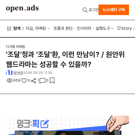
뉴스레터 구독
로그인
탐색
지금, 마케팅
흐름과 판단
인사이터
실행도구
O'story
디지털 마케팅
'조달'청과 '조달'환, 이런 만남이? / 원안위
웹드라마는 성공할 수 있을까?
잉크닷
2024.09.26 11:30
959
0
1
0