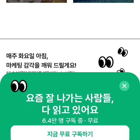
매주 화요일 아침,
마케팅 감각을 깨워 드릴게요!
65,043명의 마케터를 성장시키는 뉴스레터
뉴스레터 구독하기
요즘 잘 나가는 사람들,
다 읽고 있어요
NHN AD
6.4만 명 구독 중 · 무료
지금 무료 구독하기
오픈애즈란
공지사항
제휴문의
인사이터 신청