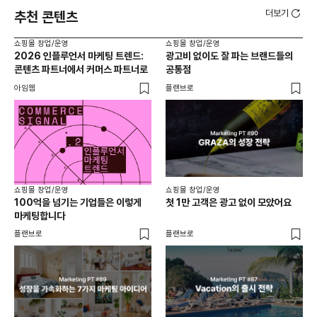
더보기
추천 콘텐츠
쇼핑몰 창업/운영
쇼핑몰 창업/운영
쇼핑
2026 인플루언서 마케팅 트렌드:
광고비 없이도 잘 파는 브랜드들의
후
콘텐츠 파트너에서 커머스 파트너로
공통점
프롬
아임웹
플랜브로
와디
쇼핑몰 창업/운영
쇼핑몰 창업/운영
쇼핑
100억을 넘기는 기업들은 이렇게
첫 1만 고객은 광고 없이 모았어요
올리
마케팅합니다
넘
플랜브로
플랜브로
이숲 