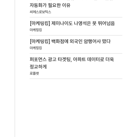
자동화가 필요한 이유
씨메스로보틱스
[마케띵킹] 제미나이도 나영석은 못 뛰어넘음
마케띵킹
[마케띵킹] 백화점에 외국인 암행어사 떴다
마케띵킹
퍼포먼스 광고 타겟팅, 아파트 데이터로 더욱
정교하게
로플랫