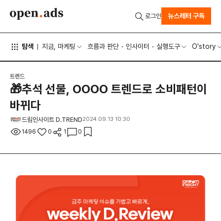
뉴스레터 구독
로그인
탐색
지금, 마케팅
흐름과 판단
인사이터
실행도구
O'story
트렌드
🎁추석 선물, OOOO 트렌드로 소비패턴이
바뀌다
드림인사이트 D.TREND
2024.09.13 10:30
1496
0
1
0