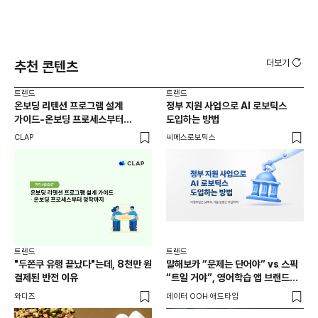
더보기
추천 콘텐츠
트렌드
트렌드
트렌
온보딩 리텐션 프로그램 설계
정부 지원 사업으로 AI 로보틱스
유아
가이드-온보딩 프로세스부터
도입하는 방법
(6
정착까지
가
CLAP
씨메스로보틱스
DM
부른
캠
트렌
외식
트렌드
트렌드
현장
"두쫀쿠 유행 끝났다"는데, 8천만 원
말해보카 “문제는 단어야” vs 스픽
씨메
결제된 반전 이유
“트일 거야”, 영어학습 앱 브랜드
인지 경쟁
와디즈
데이터 OOH 애드타입