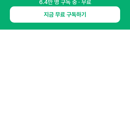
6.4만 명 구독 중 · 무료
NHN AD
지금 무료 구독하기
오픈애즈란
공지사항
제휴문의
인사이터 신청
뉴스레터
광고안내
경기도 성남시 분당구 대왕판교로645번길 16
대표 : 심도섭
사업자등록번호 : 144-81-27690(
사업자정보확인
)
통신판매업신고번호 : 2014-경기성남-1023
호스팅서비스사업자 : 오픈애즈
서비스•광고 문의 :
1800-2198
이메일 :
openads@openads.co.kr
이용약관
개인정보처리방침
instagram
thread
kakaotalk
© NHN AD. All rights reserved.