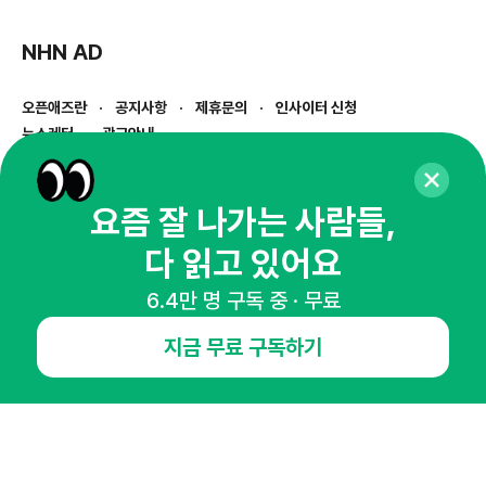
NHN AD
오픈애즈란
공지사항
제휴문의
인사이터 신청
뉴스레터
광고안내
경기도 성남시 분당구 대왕판교로645번길 16
대표 : 심도섭
요즘 잘 나가는 사람들,
사업자등록번호 : 144-81-27690(
사업자정보확인
)
통신판매업신고번호 : 2014-경기성남-1023
다 읽고 있어요
호스팅서비스사업자 : 오픈애즈
서비스•광고 문의 :
1800-2198
6.4만 명 구독 중 · 무료
이메일 :
openads@openads.co.kr
지금 무료 구독하기
이용약관
개인정보처리방침
instagram
thread
kakaotalk
© NHN AD. All rights reserved.