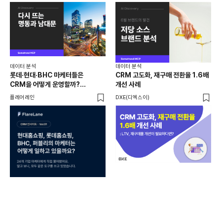
데이터 분석
데이터 분석
데이
롯데·현대·BHC 마케터들은
CRM 고도화, 재구매 전환율 1.6배
집요
CRM을 어떻게 운영할까?
개선 사례
20
24개사가 직접 답한 마케팅 자동화
Mi
플레어레인
DXE(디엑스이)
마켓
노하우