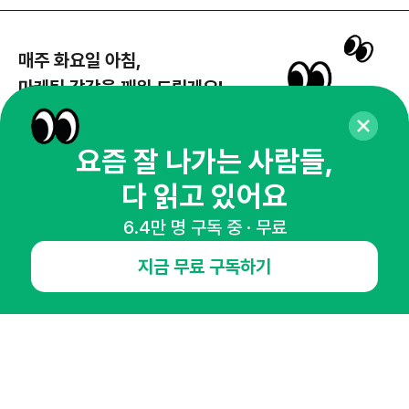
매주 화요일 아침,
마케팅 감각을 깨워 드릴게요!
65,043명의 마케터를 성장시키는 뉴스레터
뉴스레터 구독하기
요즘 잘 나가는 사람들,
다 읽고 있어요
6.4만 명 구독 중 · 무료
NHN AD
지금 무료 구독하기
오픈애즈란
공지사항
제휴문의
인사이터 신청
뉴스레터
광고안내
경기도 성남시 분당구 대왕판교로645번길 16
대표 : 심도섭
사업자등록번호 : 144-81-27690(
사업자정보확인
)
통신판매업신고번호 : 2014-경기성남-1023