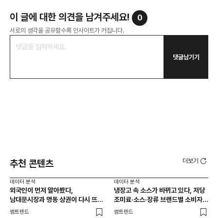
이 글에 대한 의견을 남겨주세요!
0
서로의 생각을 공유할수록 인사이트가 커집니다.
댓글남기기
더보기
추천 콘텐츠
데이터 분석
데이터 분석
데이
외국인이 먼저 알아봤다,
냉장고 속 소스가 바뀌고 있다, 저당
[브
남대문시장과 명동 상권이 다시 뜨는
조미료·소스·장류 브랜드별 소비자
앱 
이유는 뭘까
반응 분석
썸트렌드
썸트렌드
트렌