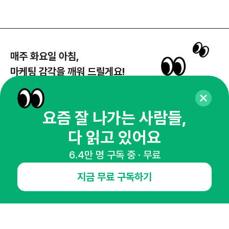
매주 화요일 아침,
마케팅 감각을 깨워 드릴게요!
65,043명의 마케터를 성장시키는 뉴스레터
뉴스레터 구독하기
요즘 잘 나가는 사람들,
다 읽고 있어요
6.4만 명 구독 중 · 무료
NHN AD
지금 무료 구독하기
오픈애즈란
공지사항
제휴문의
인사이터 신청
뉴스레터
광고안내
경기도 성남시 분당구 대왕판교로645번길 16
대표 : 심도섭