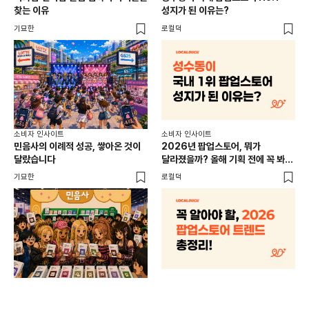
찾는 이유
성지가 된 이유는?
남
이
기묘한
로컬덕
썸트
소비
소비자 인사이트
소비자 인사이트
CR
민음사의 이례적 성공, 쌓아온 것이
2026년 팝업스토어, 뭐가
개
달랐습니다
달라졌을까? 올해 기획 전에 꼭 봐야
할 트렌드 4가지
DX
기묘한
로컬덕